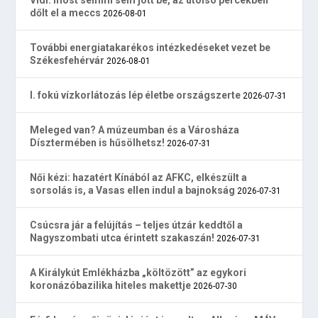
Vidi: most semmi sem jött be, az utolsó percekben
dőlt el a meccs
2026-08-01
További energiatakarékos intézkedéseket vezet be
Székesfehérvár
2026-08-01
I. fokú vízkorlátozás lép életbe országszerte
2026-07-31
Meleged van? A múzeumban és a Városháza
Dísztermében is hűsölhetsz!
2026-07-31
Női kézi: hazatért Kínából az AFKC, elkészült a
sorsolás is, a Vasas ellen indul a bajnokság
2026-07-31
Csúcsra jár a felújítás – teljes útzár keddtől a
Nagyszombati utca érintett szakaszán!
2026-07-31
A Királykút Emlékházba „költözött” az egykori
koronázóbazilika hiteles makettje
2026-07-30