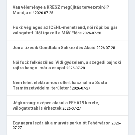
Van véleménye a KRESZ megújítás tervezetéről?
Mondja el!
2026-07-28
Hoki: végleges az ICEHL-menetrend, női röpi: bolgár
válogatott ütőt igazolt a MÁV Előre
2026-07-28
Jön a tizedik Gondtalan Sulikezdés Akció
2026-07-28
Női foci: felkészülési Vidi győzelem, a szegedi bajnoki
rajtra hangol már a csapat
2026-07-28
Nem lehet elektromos rollert használni a Sóstó
Természetvédelmi területen!
2026-07-27
Jégkorong: szépen alakul a FEHA19 kerete,
válogatottak is érkeztek
2026-07-27
Egy napra lezárják a murvás parkolót Fehérváron
2026-
07-27