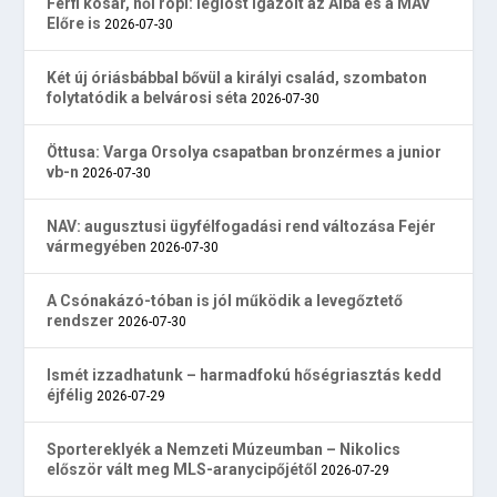
Férfi kosár, női röpi: légióst igazolt az Alba és a MÁV
Előre is
2026-07-30
Két új óriásbábbal bővül a királyi család, szombaton
folytatódik a belvárosi séta
2026-07-30
Öttusa: Varga Orsolya csapatban bronzérmes a junior
vb-n
2026-07-30
NAV: augusztusi ügyfélfogadási rend változása Fejér
vármegyében
2026-07-30
A Csónakázó-tóban is jól működik a levegőztető
rendszer
2026-07-30
Ismét izzadhatunk – harmadfokú hőségriasztás kedd
éjfélig
2026-07-29
Sportereklyék a Nemzeti Múzeumban – Nikolics
először vált meg MLS-aranycipőjétől
2026-07-29