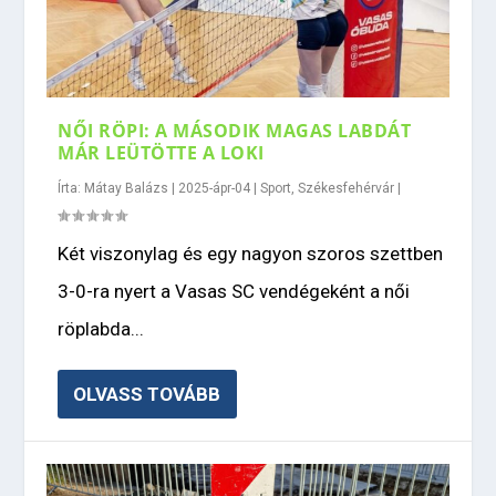
NŐI RÖPI: A MÁSODIK MAGAS LABDÁT
MÁR LEÜTÖTTE A LOKI
Írta:
Mátay Balázs
|
2025-ápr-04
|
Sport
,
Székesfehérvár
|
Két viszonylag és egy nagyon szoros szettben
3-0-ra nyert a Vasas SC vendégeként a női
röplabda...
OLVASS TOVÁBB