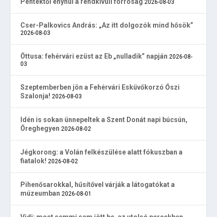
Péntektől enyhül a rendkívüli forróság
2026-08-03
Cser-Palkovics András: „Az itt dolgozók mind hősök”
2026-08-03
Öttusa: fehérvári ezüst az Eb „nulladik” napján
2026-08-
03
Szeptemberben jön a Fehérvári Esküvőkorzó Őszi
Szalonja!
2026-08-03
Idén is sokan ünnepeltek a Szent Donát napi búcsún,
Öreghegyen
2026-08-02
Jégkorong: a Volán felkészülése alatt fókuszban a
fiatalok!
2026-08-02
Pihenősarokkal, hűsítővel várják a látogatókat a
múzeumban
2026-08-01