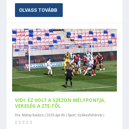
OLVASS TOVÁBB
VIDI: EZ VOLT A SZEZON MÉLYPONTJA,
VERESÉG A ZTE-TŐL
Írta:
Mátay Balázs
|
2025-ápr-06
|
Sport
,
Székesfehérvár
|