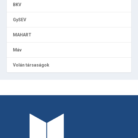
BKV
GySEV
MAHART
Máv
Volán társaságok