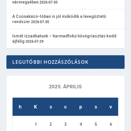
vármegyében
2026-07-30
A Csónakázó-tóban is jól működik a levegőztető
rendszer
2026-07-30
Ismét izzadhatunk – harmadfokú hőségriasztás kedd
éjfélig
2026-07-29
LEGUTÓBBI HOZZÁSZÓLÁSOK
2025. ÁPRILIS
h
K
s
c
p
s
v
1
2
3
4
5
6