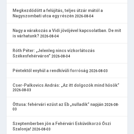
Megkezdődött a felújítás, teljes útzár mától a
Nagyszombati utca egy részén
2026-08-04
Nagy a várakozás a Vidi jövőjével kapcsolatban. De mit
is várhatunk?
2026-08-04
Róth Péter: „Jelenleg nincs vízkorlátozás
Székesfehérváron”
2026-08-04
Péntektől enyhül a rendkívüli forróság
2026-08-03
Cser-Palkovics András: „Az itt dolgozók mind hősök”
2026-08-03
Öttusa: fehérvári ezüst az Eb „nulladik” napján
2026-08-
03
Szeptemberben jön a Fehérvári Esküvőkorzó Őszi
Szalonja!
2026-08-03