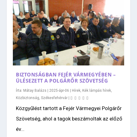
BIZTONSÁGBAN FEJÉR VÁRMEGYÉBEN –
ÜLÉSEZETT A POLGÁRŐR SZÖVETSÉG
Írta:
Mátay Balázs
|
2025-ápr-06
|
Hírek
,
Kék lámpás hírek
,
Közbiztonság
,
Székesfehérvár
|
Közgyűlést tartott a Fejér Vármegyei Polgárőr
Szövetség, ahol a tagok beszámoltak az előző
év...