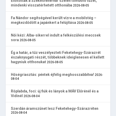
Eloltották a Székesfehérvár szélén tomboló tüzet,
mindenki visszatérhetett otthonába
2026-08-05
Fa Nándor segítségével került vízre a mobilstég –
megkezdődött a japánkert a felújítása
2026-08-05
Női kézi: Alba-sikerrel indult a felkészülési meccsek
sora
2026-08-05
Ég a határ, a tűz veszélyezteti Feketehegy-Szárazrét
északnyugati részét, többeknek ideiglenesen el kellett
hagyniuk otthonukat
2026-08-05
Hőségriasztás: péntek éjfélig meghosszabbítva!
2026-
08-04
Röplabda, foci: új fiúk és lányok a MÁV Előrénél és a
Vidinél
2026-08-04
Szerdán áramszünet lesz Feketehegy-Szárazréten
2026-08-04