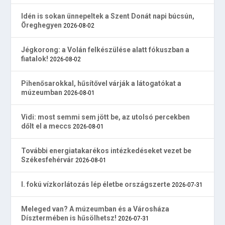
Idén is sokan ünnepeltek a Szent Donát napi búcsún,
Öreghegyen
2026-08-02
Jégkorong: a Volán felkészülése alatt fókuszban a
fiatalok!
2026-08-02
Pihenősarokkal, hűsítővel várják a látogatókat a
múzeumban
2026-08-01
Vidi: most semmi sem jött be, az utolsó percekben
dőlt el a meccs
2026-08-01
További energiatakarékos intézkedéseket vezet be
Székesfehérvár
2026-08-01
I. fokú vízkorlátozás lép életbe országszerte
2026-07-31
Meleged van? A múzeumban és a Városháza
Dísztermében is hűsölhetsz!
2026-07-31