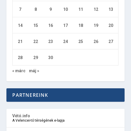
7
8
9
10
11
12
13
14
15
16
17
18
19
20
21
22
23
24
25
26
27
28
29
30
« márc
máj »
PARTNEREINK
Vétó.info
A Velencei-tó térségének e-lapja