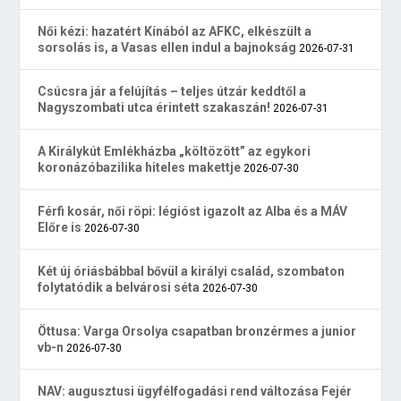
Női kézi: hazatért Kínából az AFKC, elkészült a
sorsolás is, a Vasas ellen indul a bajnokság
2026-07-31
Csúcsra jár a felújítás – teljes útzár keddtől a
Nagyszombati utca érintett szakaszán!
2026-07-31
A Királykút Emlékházba „költözött” az egykori
koronázóbazilika hiteles makettje
2026-07-30
Férfi kosár, női röpi: légióst igazolt az Alba és a MÁV
Előre is
2026-07-30
Két új óriásbábbal bővül a királyi család, szombaton
folytatódik a belvárosi séta
2026-07-30
Öttusa: Varga Orsolya csapatban bronzérmes a junior
vb-n
2026-07-30
NAV: augusztusi ügyfélfogadási rend változása Fejér