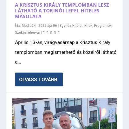
A KRISZTUS KIRÁLY TEMPLOMBAN LESZ
LÁTHATÓ A TORINÓI LEPEL HITELES
MÁSOLATA
Írta:
Media24
|
2025-ápr-06
|
Egyház-Hitélet
,
Hírek
,
Programok
,
Székesfehérvár
|
Április 13-án, virágvasárnap a Krisztus Király
templomban megismerhető és közelről látható
a...
OLVASS TOVÁBB