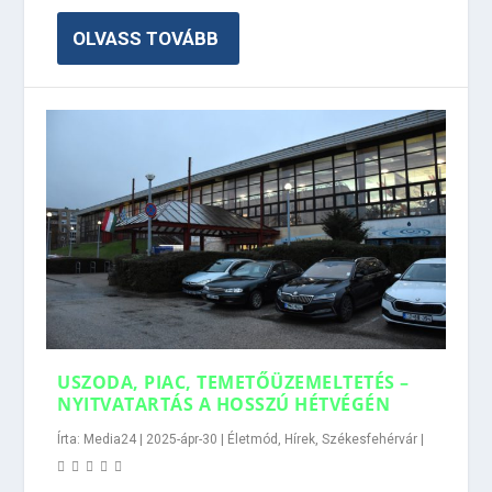
OLVASS TOVÁBB
USZODA, PIAC, TEMETŐÜZEMELTETÉS –
NYITVATARTÁS A HOSSZÚ HÉTVÉGÉN
Írta:
Media24
|
2025-ápr-30
|
Életmód
,
Hírek
,
Székesfehérvár
|