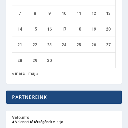
7
8
9
10
11
12
13
14
15
16
17
18
19
20
21
22
23
24
25
26
27
28
29
30
« márc
máj »
PARTNEREINK
Vétó.info
A Velencei-tó térségének e-lapja