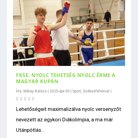
FKSE: NYOLC TEHETSÉG NYOLC ÉRME A
MAGYAR KUPÁN
Írta:
Mátay Balázs
|
2025-ápr-30
|
Sport
,
Székesfehérvár
|
Lehetőségeit maximalizálva nyolc versenyzőt
nevezett az egykori Diákolimpia, a ma már
Utánpótlás...