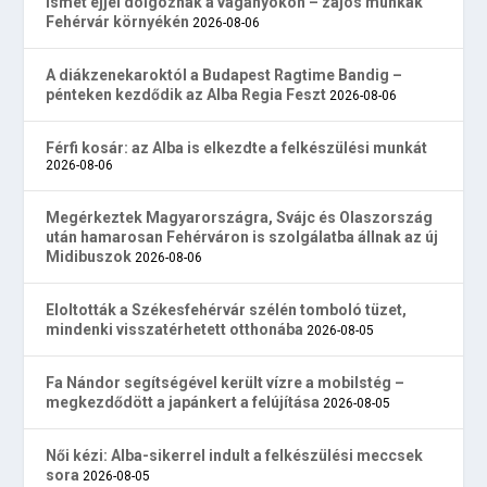
Ismét éjjel dolgoznak a vágányokon – zajos munkák
Fehérvár környékén
2026-08-06
A diákzenekaroktól a Budapest Ragtime Bandig –
pénteken kezdődik az Alba Regia Feszt
2026-08-06
Férfi kosár: az Alba is elkezdte a felkészülési munkát
2026-08-06
Megérkeztek Magyarországra, Svájc és Olaszország
után hamarosan Fehérváron is szolgálatba állnak az új
Midibuszok
2026-08-06
Eloltották a Székesfehérvár szélén tomboló tüzet,
mindenki visszatérhetett otthonába
2026-08-05
Fa Nándor segítségével került vízre a mobilstég –
megkezdődött a japánkert a felújítása
2026-08-05
Női kézi: Alba-sikerrel indult a felkészülési meccsek
sora
2026-08-05