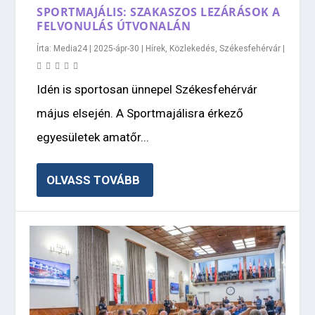
SPORTMAJÁLIS: SZAKASZOS LEZÁRÁSOK A
FELVONULÁS ÚTVONALÁN
Írta:
Media24
|
2025-ápr-30
|
Hírek
,
Közlekedés
,
Székesfehérvár
|
Idén is sportosan ünnepel Székesfehérvár
május elsején. A Sportmajálisra érkező
egyesületek amatőr...
OLVASS TOVÁBB