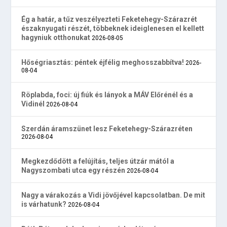
Ég a határ, a tűz veszélyezteti Feketehegy-Szárazrét
északnyugati részét, többeknek ideiglenesen el kellett
hagyniuk otthonukat
2026-08-05
Hőségriasztás: péntek éjfélig meghosszabbítva!
2026-
08-04
Röplabda, foci: új fiúk és lányok a MÁV Előrénél és a
Vidinél
2026-08-04
Szerdán áramszünet lesz Feketehegy-Szárazréten
2026-08-04
Megkezdődött a felújítás, teljes útzár mától a
Nagyszombati utca egy részén
2026-08-04
Nagy a várakozás a Vidi jövőjével kapcsolatban. De mit
is várhatunk?
2026-08-04