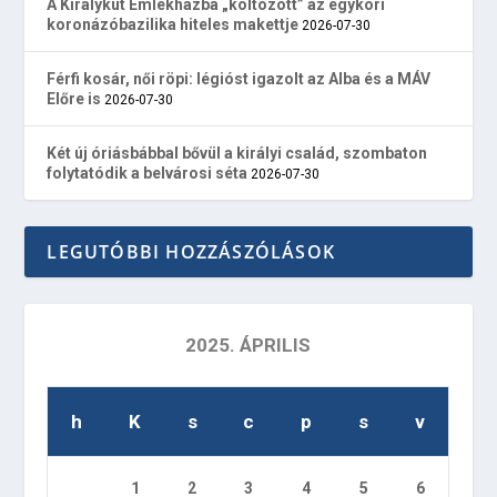
A Királykút Emlékházba „költözött” az egykori
koronázóbazilika hiteles makettje
2026-07-30
Férfi kosár, női röpi: légióst igazolt az Alba és a MÁV
Előre is
2026-07-30
Két új óriásbábbal bővül a királyi család, szombaton
folytatódik a belvárosi séta
2026-07-30
LEGUTÓBBI HOZZÁSZÓLÁSOK
2025. ÁPRILIS
h
K
s
c
p
s
v
1
2
3
4
5
6