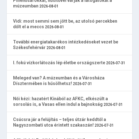
Pihenősarokkal, hűsítővel várják a látogatókat a
múzeumban
2026-08-01
Vidi: most semmi sem jött be, az utolsó percekben
dőlt el a meccs
2026-08-01
További energiatakarékos intézkedéseket vezet be
Székesfehérvár
2026-08-01
I. fokú vízkorlátozás lép életbe országszerte
2026-07-31
Meleged van? A múzeumban és a Városháza
Dísztermében is hűsölhetsz!
2026-07-31
Női kézi: hazatért Kínából az AFKC, elkészült a
sorsolás is, a Vasas ellen indul a bajnokság
2026-07-31
Csúcsra jár a felújítás – teljes útzár keddtől a
Nagyszombati utca érintett szakaszán!
2026-07-31