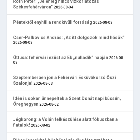
Róth Péter: „Jelenleg nincs vízkorlátozás
Székesfehérváron”
2026-08-04
Péntektől enyhül a rendkívüli forróság
2026-08-03
Cser-Palkovics András: „Az itt dolgozók mind hősök”
2026-08-03
Öttusa: fehérvári ezüst az Eb „nulladik” napján
2026-08-
03
Szeptemberben jön a Fehérvári Esküvőkorzó Őszi
Szalonja!
2026-08-03
Idén is sokan ünnepeltek a Szent Donát napi búcsún,
Öreghegyen
2026-08-02
Jégkorong: a Volán felkészülése alatt fókuszban a
fiatalok!
2026-08-02