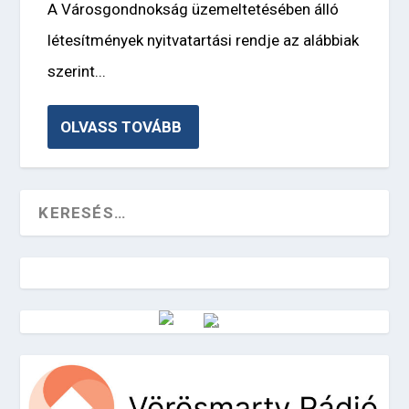
A Városgondnokság üzemeltetésében álló
létesítmények nyitvatartási rendje az alábbiak
szerint...
OLVASS TOVÁBB
Vörösmarty Rádió