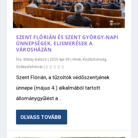
SZENT FLÓRIÁN ÉS SZENT GYÖRGY-NAPI
ÜNNEPSÉGEK, ELISMERÉSEK A
VÁROSHÁZÁN
Írta:
Mátay Balázs
|
2025-ápr-30
|
Hírek
,
Közbiztonság
,
Székesfehérvár
|
Szent Flórián, a tűzoltók védőszentjének
ünnepe (május 4.) alkalmából tartott
állománygyűlést a...
OLVASS TOVÁBB