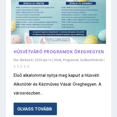
HÚSVÉTVÁRÓ PROGRAMOK ÖREGHEGYEN
Írta:
Media24
|
2025-ápr-16
|
Hírek
,
Programok
,
Székesfehérvár
|
Első alkalommal nyitja meg kapuit a Húsvéti
Alkotótér és Kézműves Vásár Öreghegyen. A
városrészben...
OLVASS TOVÁBB