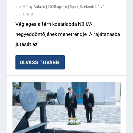
Írta:
Mátay Balázs
|
2025-ápr-16
|
Sport
,
Székesfehérvár
|
Végleges a férfi kosárlabda NB I/A
negyeddöntőjének menetrendje. A rájátszásba
jutását az...
OLVASS TOVÁBB