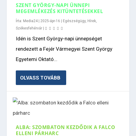
SZENT GYÖRGY-NAPI ÜNNEPI
MEGEMLÉKEZÉS KITÜNTETÉSEKKEL
Írta:
Media24
|
2025-ápr-16
|
Egészségügy
,
Hírek
,
Székesfehérvár
|
Idén is Szent György-napi ünnepséget
rendezett a Fejér Vármegyei Szent György
Egyetemi Oktató...
OLVASS TOVÁBB
ALBA: SZOMBATON KEZDŐDIK A FALCO
ELLENI PÁRHARC