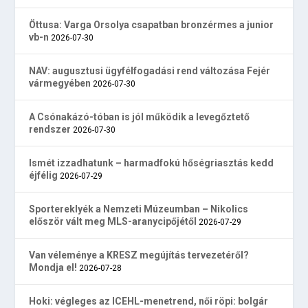
Öttusa: Varga Orsolya csapatban bronzérmes a junior
vb-n
2026-07-30
NAV: augusztusi ügyfélfogadási rend változása Fejér
vármegyében
2026-07-30
A Csónakázó-tóban is jól működik a levegőztető
rendszer
2026-07-30
Ismét izzadhatunk – harmadfokú hőségriasztás kedd
éjfélig
2026-07-29
Sportereklyék a Nemzeti Múzeumban – Nikolics
először vált meg MLS-aranycipőjétől
2026-07-29
Van véleménye a KRESZ megújítás tervezetéről?
Mondja el!
2026-07-28
Hoki: végleges az ICEHL-menetrend, női röpi: bolgár