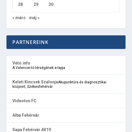
28
29
30
« márc
máj »
PARTNEREINK
Vétó.info
A Velencei-tó térségének e-lapja
Keleti Kincsek Szalonja
Akupunktúra és diagnosztikai
központ, Székesfehérvár
Videoton FC
Alba Fehérvár
Sapa Fehérvár AV19