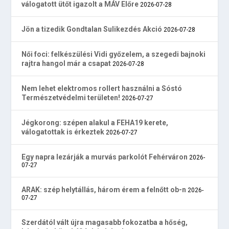
válogatott ütőt igazolt a MÁV Előre
2026-07-28
Jön a tizedik Gondtalan Sulikezdés Akció
2026-07-28
Női foci: felkészülési Vidi győzelem, a szegedi bajnoki
rajtra hangol már a csapat
2026-07-28
Nem lehet elektromos rollert használni a Sóstó
Természetvédelmi területen!
2026-07-27
Jégkorong: szépen alakul a FEHA19 kerete,
válogatottak is érkeztek
2026-07-27
Egy napra lezárják a murvás parkolót Fehérváron
2026-
07-27
ARAK: szép helytállás, három érem a felnőtt ob-n
2026-
07-27
Szerdától vált újra magasabb fokozatba a hőség,