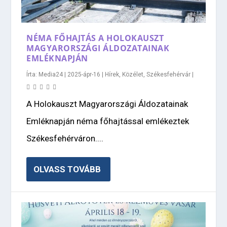
NÉMA FŐHAJTÁS A HOLOKAUSZT
MAGYARORSZÁGI ÁLDOZATAINAK
EMLÉKNAPJÁN
Írta:
Media24
|
2025-ápr-16
|
Hírek
,
Közélet
,
Székesfehérvár
|
A Holokauszt Magyarországi Áldozatainak
Emléknapján néma főhajtással emlékeztek
Székesfehérváron....
OLVASS TOVÁBB