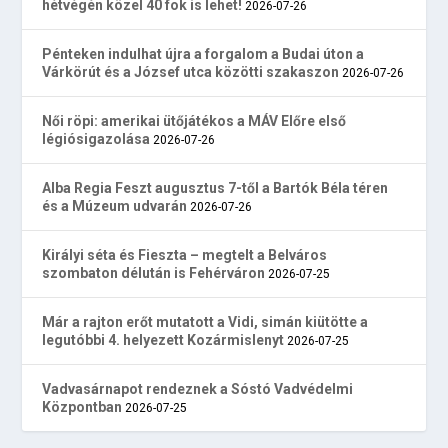
hétvégén közel 40 fok is lehet!
2026-07-26
Pénteken indulhat újra a forgalom a Budai úton a
Várkörút és a József utca közötti szakaszon
2026-07-26
Női röpi: amerikai ütőjátékos a MÁV Előre első
légiósigazolása
2026-07-26
Alba Regia Feszt augusztus 7-től a Bartók Béla téren
és a Múzeum udvarán
2026-07-26
Királyi séta és Fieszta – megtelt a Belváros
szombaton délután is Fehérváron
2026-07-25
Már a rajton erőt mutatott a Vidi, simán kiütötte a
legutóbbi 4. helyezett Kozármislenyt
2026-07-25
Vadvasárnapot rendeznek a Sóstó Vadvédelmi
Központban
2026-07-25