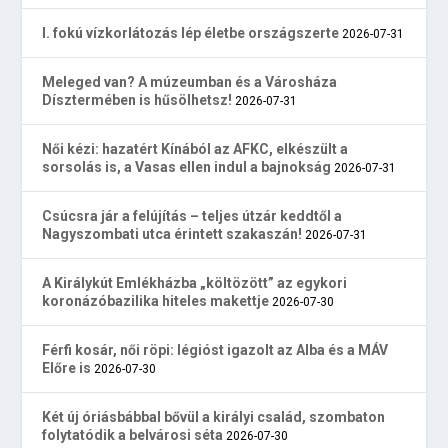
I. fokú vízkorlátozás lép életbe országszerte
2026-07-31
Meleged van? A múzeumban és a Városháza
Dísztermében is hűsölhetsz!
2026-07-31
Női kézi: hazatért Kínából az AFKC, elkészült a
sorsolás is, a Vasas ellen indul a bajnokság
2026-07-31
Csúcsra jár a felújítás – teljes útzár keddtől a
Nagyszombati utca érintett szakaszán!
2026-07-31
A Királykút Emlékházba „költözött” az egykori
koronázóbazilika hiteles makettje
2026-07-30
Férfi kosár, női röpi: légióst igazolt az Alba és a MÁV
Előre is
2026-07-30
Két új óriásbábbal bővül a királyi család, szombaton
folytatódik a belvárosi séta
2026-07-30