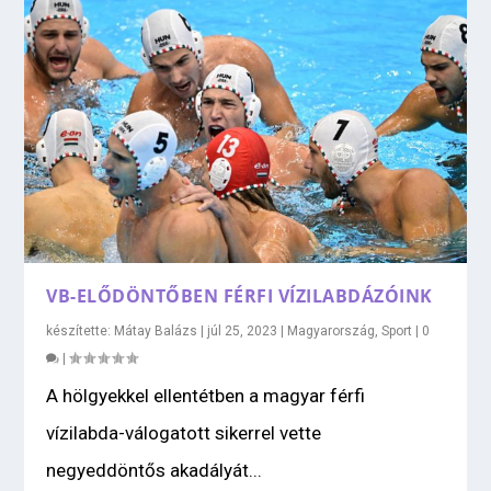
VB-ELŐDÖNTŐBEN FÉRFI VÍZILABDÁZÓINK
készítette:
Mátay Balázs
|
júl 25, 2023
|
Magyarország
,
Sport
|
0
|
A hölgyekkel ellentétben a magyar férfi
vízilabda-válogatott sikerrel vette
negyeddöntős akadályát...