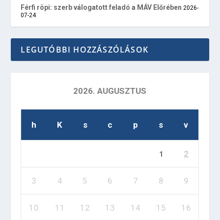
Férfi röpi: szerb válogatott feladó a MÁV Előrében
2026-
07-24
LEGUTÓBBI HOZZÁSZÓLÁSOK
2026. AUGUSZTUS
h
K
s
c
p
s
v
2
1
3
4
5
6
7
8
9
10
11
12
13
14
15
16