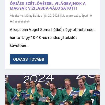
ÓRIÁSI! SZÉTLÖVÉSSEL VILÁGBAJNOK A
MAGYAR VÍZILABDA-VÁLOGATOTT!
készítette:
Mátay Balázs
|
júl 29, 2023
|
Magyarország
,
Sport
|
0
|
A kapuban Vogel Soma hétből négy ötmétereset
hárított, így 10-10-es rendes játékidőt
követően...
OLVASS TOVÁBB