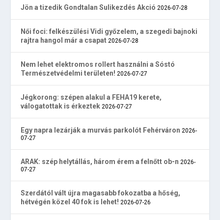
Jön a tizedik Gondtalan Sulikezdés Akció
2026-07-28
Női foci: felkészülési Vidi győzelem, a szegedi bajnoki
rajtra hangol már a csapat
2026-07-28
Nem lehet elektromos rollert használni a Sóstó
Természetvédelmi területen!
2026-07-27
Jégkorong: szépen alakul a FEHA19 kerete,
válogatottak is érkeztek
2026-07-27
Egy napra lezárják a murvás parkolót Fehérváron
2026-
07-27
ARAK: szép helytállás, három érem a felnőtt ob-n
2026-
07-27
Szerdától vált újra magasabb fokozatba a hőség,
hétvégén közel 40 fok is lehet!
2026-07-26