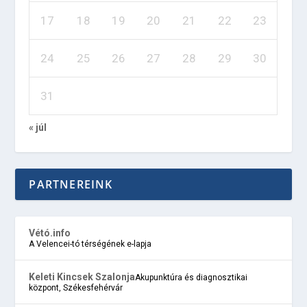
17
18
19
20
21
22
23
24
25
26
27
28
29
30
31
« júl
PARTNEREINK
Vétó.info
A Velencei-tó térségének e-lapja
Keleti Kincsek Szalonja
Akupunktúra és diagnosztikai
központ, Székesfehérvár