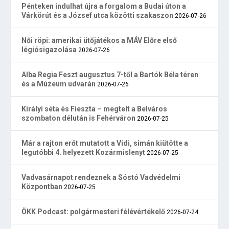
Pénteken indulhat újra a forgalom a Budai úton a
Várkörút és a József utca közötti szakaszon
2026-07-26
Női röpi: amerikai ütőjátékos a MÁV Előre első
légiósigazolása
2026-07-26
Alba Regia Feszt augusztus 7-től a Bartók Béla téren
és a Múzeum udvarán
2026-07-26
Királyi séta és Fieszta – megtelt a Belváros
szombaton délután is Fehérváron
2026-07-25
Már a rajton erőt mutatott a Vidi, simán kiütötte a
legutóbbi 4. helyezett Kozármislenyt
2026-07-25
Vadvasárnapot rendeznek a Sóstó Vadvédelmi
Központban
2026-07-25
ÖKK Podcast: polgármesteri félévértékelő
2026-07-24