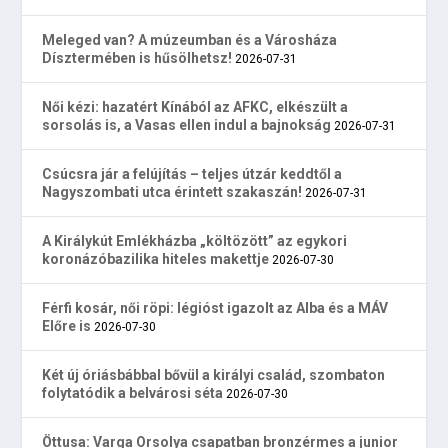
Meleged van? A múzeumban és a Városháza
Dísztermében is hűsölhetsz!
2026-07-31
Női kézi: hazatért Kínából az AFKC, elkészült a
sorsolás is, a Vasas ellen indul a bajnokság
2026-07-31
Csúcsra jár a felújítás – teljes útzár keddtől a
Nagyszombati utca érintett szakaszán!
2026-07-31
A Királykút Emlékházba „költözött” az egykori
koronázóbazilika hiteles makettje
2026-07-30
Férfi kosár, női röpi: légióst igazolt az Alba és a MÁV
Előre is
2026-07-30
Két új óriásbábbal bővül a királyi család, szombaton
folytatódik a belvárosi séta
2026-07-30
Öttusa: Varga Orsolya csapatban bronzérmes a junior