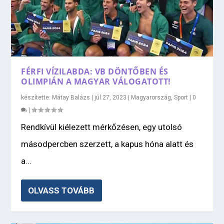
FÉRFI VÍZILABDA: VB DÖNTŐBEN ÉS
OLIMPIÁN A MAGYAR VÁLOGATOTT!
készítette:
Mátay Balázs
|
júl 27, 2023
|
Magyarország
,
Sport
|
0
|
Rendkívül kiélezett mérkőzésen, egy utolsó
másodpercben szerzett, a kapus hóna alatt és
a...
OLVASS TOVÁBB