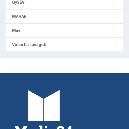
GySEV
MAHART
Máv
Volán társaságok