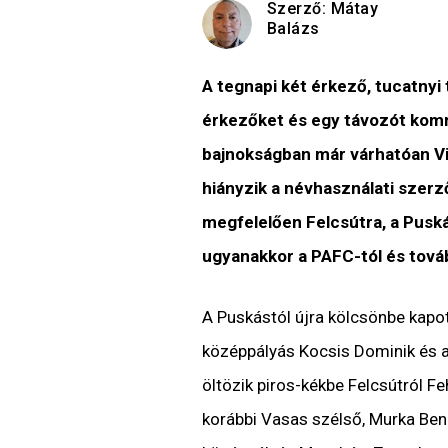
Szerző:
Mátay
Balázs
A tegnapi két érkező, tucatny
érkezőket és egy távozót komm
bajnokságban már várhatóan Vi
hiányzik a névhasználati szerz
megfelelően Felcsútra, a Pusk
ugyanakkor a PAFC-tól és tovább
A Puskástól újra kölcsönbe kapo
középpályás Kocsis Dominik és a
öltözik piros-kékbe Felcsútról Fe
korábbi Vasas szélső, Murka Bene