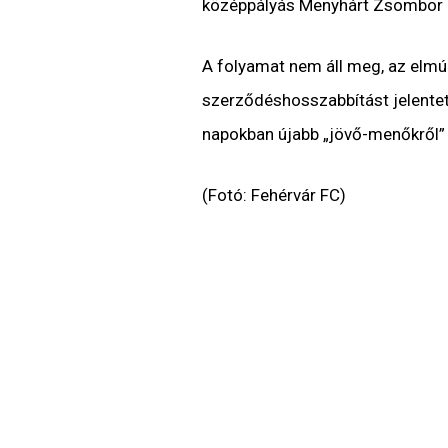
középpályás Menyhárt Zsombor is
A folyamat nem áll meg, az elmúl
szerződéshosszabbítást jelentett
napokban újabb „jövő-menőkről”
(Fotó: Fehérvár FC)