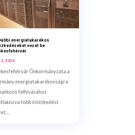
vábbi energiatakarékos
ézkedéseket vezet be
ékesfehérvár
 1, 2026
ékesfehérvár Önkormányzata a
rmány energiatakarékosságra
natkozó felhívásához
atlakozva több intézkedést
et...