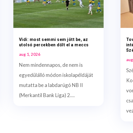
Vidi: most semmi sem jött be, az
To
utolsó percekben dőlt el a meccs
int
Sz
aug 1, 2026
aug
Nem mindennapos, de nem is
Sz
egyedülálló módon iskolapéldáját
Ko
mutatta be a labdarúgó NB II
vo
(Merkantil Bank Liga) 2....
cs
vez