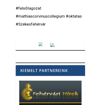
#felsőtagozat
#mathiascorvinuscollegium #oktatas
#Székesfehérvár
Vörösmarty Rádió
KIEMELT PARTNEREINK