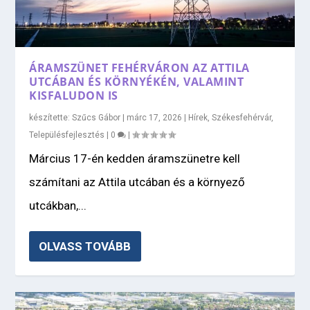
ÁRAMSZÜNET FEHÉRVÁRON AZ ATTILA
UTCÁBAN ÉS KÖRNYÉKÉN, VALAMINT
KISFALUDON IS
készítette:
Szűcs Gábor
|
márc 17, 2026
|
Hírek
,
Székesfehérvár
,
Településfejlesztés
|
0
|
Március 17-én kedden áramszünetre kell
számítani az Attila utcában és a környező
utcákban,...
OLVASS TOVÁBB