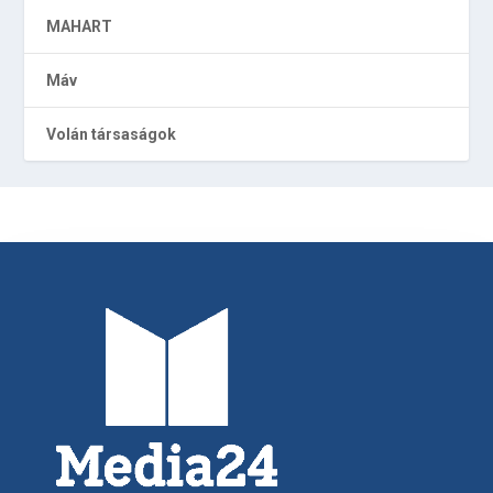
MAHART
Máv
Volán társaságok