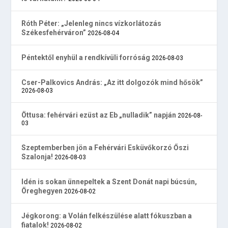
Róth Péter: „Jelenleg nincs vízkorlátozás
Székesfehérváron”
2026-08-04
Péntektől enyhül a rendkívüli forróság
2026-08-03
Cser-Palkovics András: „Az itt dolgozók mind hősök”
2026-08-03
Öttusa: fehérvári ezüst az Eb „nulladik” napján
2026-08-
03
Szeptemberben jön a Fehérvári Esküvőkorzó Őszi
Szalonja!
2026-08-03
Idén is sokan ünnepeltek a Szent Donát napi búcsún,
Öreghegyen
2026-08-02
Jégkorong: a Volán felkészülése alatt fókuszban a
fiatalok!
2026-08-02