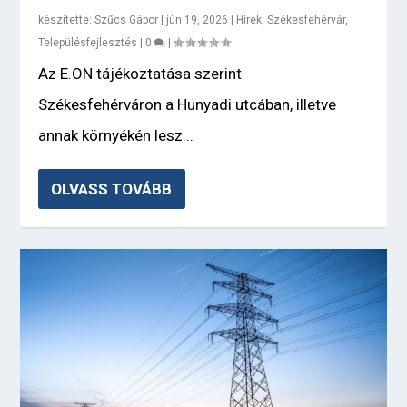
készítette:
Szűcs Gábor
|
jún 19, 2026
|
Hírek
,
Székesfehérvár
,
Településfejlesztés
|
0
|
Az E.ON tájékoztatása szerint
Székesfehérváron a Hunyadi utcában, illetve
annak környékén lesz...
OLVASS TOVÁBB