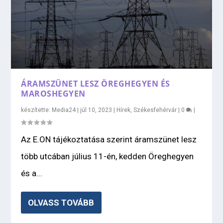
ÁRAMSZÜNET LESZ ÖREGHEGYEN ÉS
MAROSHEGYEN
készítette:
Media24
|
júl 10, 2023
|
Hírek
,
Székesfehérvár
|
0
|
Az E.ON tájékoztatása szerint áramszünet lesz
több utcában július 11-én, kedden Öreghegyen
és a...
OLVASS TOVÁBB