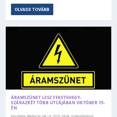
OLVASS TOVÁBB
ÁRAMSZÜNET LESZ FEKETEHEGY-
SZÁRAZRÉT TÖBB UTCÁJÁBAN OKTÓBER 15-
ÉN
készítette:
Media24
|
okt 14, 2025
|
Hírek
,
Székesfehérvár
,