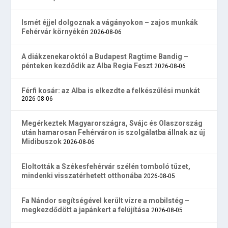
Ismét éjjel dolgoznak a vágányokon – zajos munkák
Fehérvár környékén
2026-08-06
A diákzenekaroktól a Budapest Ragtime Bandig –
pénteken kezdődik az Alba Regia Feszt
2026-08-06
Férfi kosár: az Alba is elkezdte a felkészülési munkát
2026-08-06
Megérkeztek Magyarországra, Svájc és Olaszország
után hamarosan Fehérváron is szolgálatba állnak az új
Midibuszok
2026-08-06
Eloltották a Székesfehérvár szélén tomboló tüzet,
mindenki visszatérhetett otthonába
2026-08-05
Fa Nándor segítségével került vízre a mobilstég –
megkezdődött a japánkert a felújítása
2026-08-05