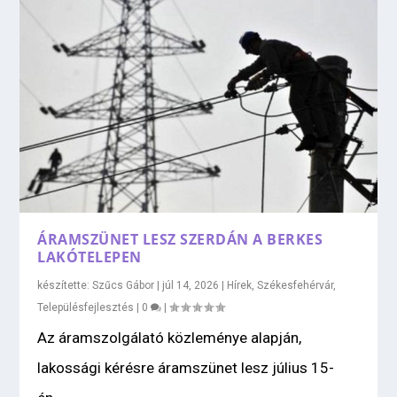
ÁRAMSZÜNET LESZ SZERDÁN A BERKES
LAKÓTELEPEN
készítette:
Szűcs Gábor
|
júl 14, 2026
|
Hírek
,
Székesfehérvár
,
Településfejlesztés
|
0
|
Az áramszolgálató közleménye alapján,
lakossági kérésre áramszünet lesz július 15-