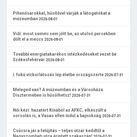
Pihenősarokkal, hűsítővel várják a látogatókat a
múzeumban
2026-08-01
Vidi: most semmi sem jött be, az utolsó percekben
dőlt el a meccs
2026-08-01
További energiatakarékos intézkedéseket vezet be
Székesfehérvár
2026-08-01
I. fokú vízkorlátozás lép életbe országszerte
2026-07-31
Meleged van? A múzeumban és a Városháza
Dísztermében is hűsölhetsz!
2026-07-31
Női kézi: hazatért Kínából az AFKC, elkészült a
sorsolás is, a Vasas ellen indul a bajnokság
2026-07-31
Csúcsra jár a felújítás – teljes útzár keddtől a
Nagyszombati utca érintett szakaszán!
2026-07-31