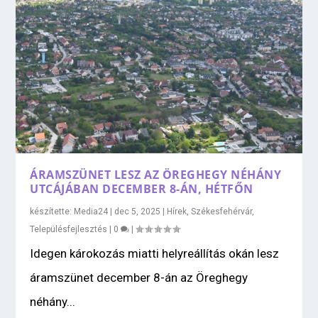
ÁRAMSZÜNET LESZ AZ ÖREGHEGY NÉHÁNY
UTCÁJÁBAN DECEMBER 8-ÁN, HÉTFŐN
készítette:
Media24
|
dec 5, 2025
|
Hírek
,
Székesfehérvár
,
Településfejlesztés
|
0
|
Idegen károkozás miatti helyreállítás okán lesz
áramszünet december 8-án az Öreghegy
néhány...