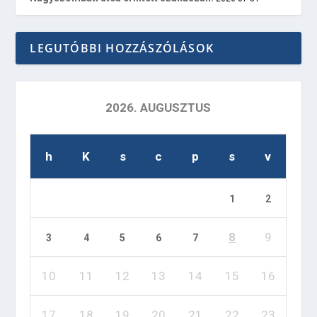
LEGUTÓBBI HOZZÁSZÓLÁSOK
2026. AUGUSZTUS
h
K
s
c
p
s
v
1
2
8
9
3
4
5
6
7
10
11
12
13
14
15
16
17
18
19
20
21
22
23