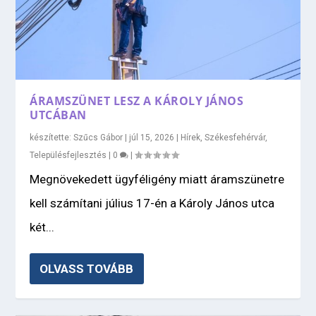
ÁRAMSZÜNET LESZ A KÁROLY JÁNOS
UTCÁBAN
készítette:
Szűcs Gábor
|
júl 15, 2026
|
Hírek
,
Székesfehérvár
,
Településfejlesztés
|
0
|
Megnövekedett ügyféligény miatt áramszünetre
kell számítani július 17-én a Károly János utca
két...
OLVASS TOVÁBB