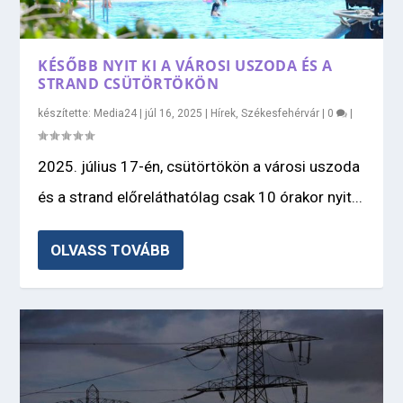
KÉSŐBB NYIT KI A VÁROSI USZODA ÉS A
STRAND CSÜTÖRTÖKÖN
készítette:
Media24
|
júl 16, 2025
|
Hírek
,
Székesfehérvár
|
0
|
2025. július 17-én, csütörtökön a városi uszoda
és a strand előreláthatólag csak 10 órakor nyit...
OLVASS TOVÁBB