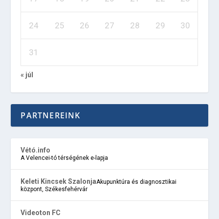
24
25
26
27
28
29
30
31
« júl
PARTNEREINK
Vétó.info
A Velencei-tó térségének e-lapja
Keleti Kincsek Szalonja
Akupunktúra és diagnosztikai
központ, Székesfehérvár
Videoton FC