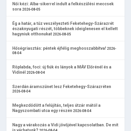
Női kézi: Alba-sikerrel indult a felkészülési meccsek
sora
2026-08-05
Ég a határ, a tűz veszélyezteti Feketehegy-Szárazrét
északnyugati részét, többeknek ideiglenesen el kellett
hagyniuk otthonukat
2026-08-05
Hőségriasztás: péntek éjfélig meghosszabbítva!
2026-
08-04
Röplabda, foci: új fiúk és lányok a MÁV Előrénél és a
Vidinél
2026-08-04
Szerdán áramszünet lesz Feketehegy-Szárazréten
2026-08-04
Megkezdődött a felújítás, teljes útzár mától a
Nagyszombati utca egy részén
2026-08-04
Nagy a várakozás a Vidi jövőjével kapcsolatban. De mit
is várhatunk?
2026-08-04