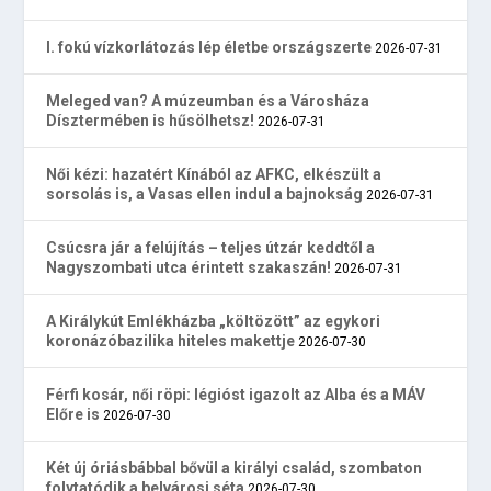
I. fokú vízkorlátozás lép életbe országszerte
2026-07-31
Meleged van? A múzeumban és a Városháza
Dísztermében is hűsölhetsz!
2026-07-31
Női kézi: hazatért Kínából az AFKC, elkészült a
sorsolás is, a Vasas ellen indul a bajnokság
2026-07-31
Csúcsra jár a felújítás – teljes útzár keddtől a
Nagyszombati utca érintett szakaszán!
2026-07-31
A Királykút Emlékházba „költözött” az egykori
koronázóbazilika hiteles makettje
2026-07-30
Férfi kosár, női röpi: légióst igazolt az Alba és a MÁV
Előre is
2026-07-30
Két új óriásbábbal bővül a királyi család, szombaton
folytatódik a belvárosi séta
2026-07-30