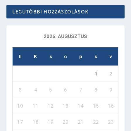
LEGUTÓBBI HOZZÁSZÓLÁSOK
2026. AUGUSZTUS
h
K
s
c
p
s
v
2
1
3
4
5
6
7
8
9
10
11
12
13
14
15
16
17
18
19
20
21
22
23