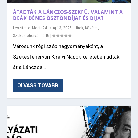
ÁTADTÁK A LÁNCZOS-SZEKFŰ, VALAMINT A
DEÁK DÉNES ÖSZTÖNDÍJAT ÉS DÍJAT
készítette:
Media24
|
aug 13, 2025
|
Hírek
,
Közélet
,
Székesfehérvár
|
0
|
Városunk régi szép hagyományaként, a
Székesfehérvári Királyi Napok keretében adták
át a Lánczos...
OLVASS TOVÁBB