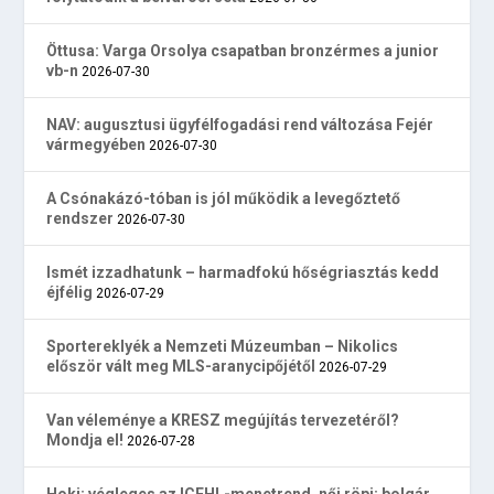
Öttusa: Varga Orsolya csapatban bronzérmes a junior
vb-n
2026-07-30
NAV: augusztusi ügyfélfogadási rend változása Fejér
vármegyében
2026-07-30
A Csónakázó-tóban is jól működik a levegőztető
rendszer
2026-07-30
Ismét izzadhatunk – harmadfokú hőségriasztás kedd
éjfélig
2026-07-29
Sportereklyék a Nemzeti Múzeumban – Nikolics
először vált meg MLS-aranycipőjétől
2026-07-29
Van véleménye a KRESZ megújítás tervezetéről?
Mondja el!
2026-07-28
Hoki: végleges az ICEHL-menetrend, női röpi: bolgár