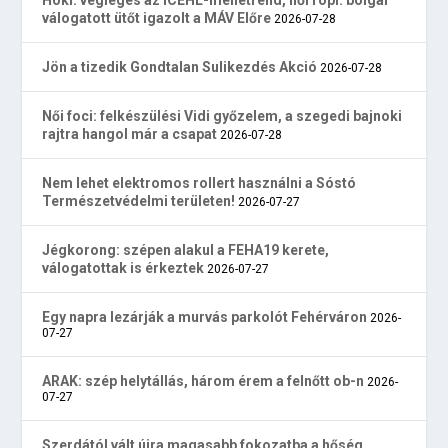
válogatott ütőt igazolt a MÁV Előre
2026-07-28
Jön a tizedik Gondtalan Sulikezdés Akció
2026-07-28
Női foci: felkészülési Vidi győzelem, a szegedi bajnoki
rajtra hangol már a csapat
2026-07-28
Nem lehet elektromos rollert használni a Sóstó
Természetvédelmi területen!
2026-07-27
Jégkorong: szépen alakul a FEHA19 kerete,
válogatottak is érkeztek
2026-07-27
Egy napra lezárják a murvás parkolót Fehérváron
2026-
07-27
ARAK: szép helytállás, három érem a felnőtt ob-n
2026-
07-27
Szerdától vált újra magasabb fokozatba a hőség,