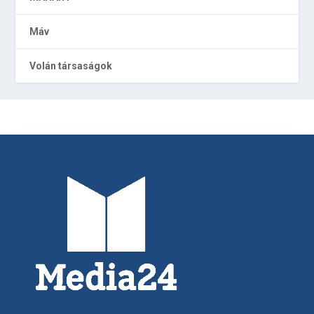
Máv
Volán társaságok