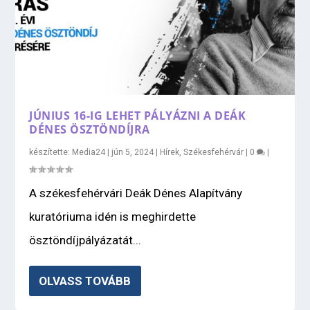
JÚNIUS 16-IG LEHET PÁLYÁZNI A DEÁK
DÉNES ÖSZTÖNDÍJRA
készítette:
Media24
|
jún 5, 2024
|
Hírek
,
Székesfehérvár
|
0
|
A székesfehérvári Deák Dénes Alapítvány
kuratóriuma idén is meghirdette
ösztöndíjpályázatát...
OLVASS TOVÁBB