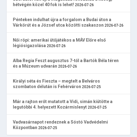
hétvégén közel 40 fok is lehet!
2026-07-26
Pénteken indulhat újra a forgalom a Budai úton a
Várkörút és a József utca közötti szakaszon
2026-07-26
Női röpi: amerikai ütőjátékos a MÁV Előre első
légiósigazolása
2026-07-26
Alba Regia Feszt augusztus 7-től a Bartók Béla téren
és a Múzeum udvarán
2026-07-26
Királyi séta és Fieszta – megtelt a Belváros
szombaton délután is Fehérváron
2026-07-25
Már a rajton erőt mutatott a Vidi, simán kiütötte a
legutóbbi 4. helyezett Kozármislenyt
2026-07-25
Vadvasárnapot rendeznek a Sóstó Vadvédelmi
Központban
2026-07-25