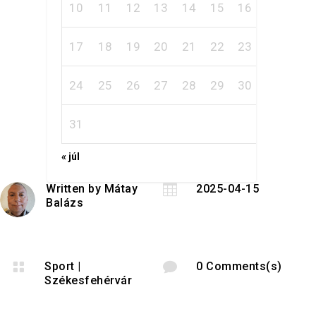
10
11
12
13
14
15
16
17
18
19
20
21
22
23
24
25
26
27
28
29
30
31
« júl
Written by
Mátay

2025-04-15
Balázs

Sport
|

0 Comments(s)
Székesfehérvár