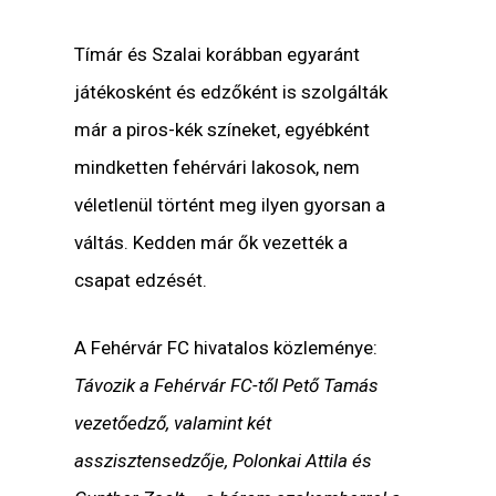
Tímár és Szalai korábban egyaránt
játékosként és edzőként is szolgálták
már a piros-kék színeket, egyébként
mindketten fehérvári lakosok, nem
véletlenül történt meg ilyen gyorsan a
váltás. Kedden már ők vezették a
csapat edzését.
A Fehérvár FC hivatalos közleménye:
Távozik a Fehérvár FC-től Pető Tamás
vezetőedző, valamint két
asszisztensedzője, Polonkai Attila és