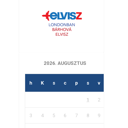
2026. AUGUSZTUS
h
K
s
c
p
s
v
1
2
3
4
5
6
7
8
9