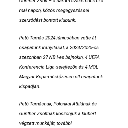
Gunther Zsolt – a három szakemberrel a
mai napon, közös megegyezéssel
szerződést bontott klubunk.
Pető Tamás 2024 júniusában vette át
csapatunk irányítását, a 2024/2025-ös
szezonban 27 NB I-es bajnokin, 4 UEFA
Konferencia Liga-selejtezőn és 4 MOL
Magyar Kupa-mérkőzésen ült csapatunk
kispadján.
Pető Tamásnak, Polonkai Attilának és
Gunther Zsoltnak köszönjük a klubért
végzett munkáját, további