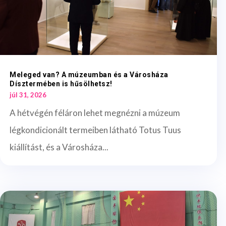
Meleged van? A múzeumban és a Városháza
Dísztermében is hűsölhetsz!
júl 31, 2026
A hétvégén féláron lehet megnézni a múzeum
légkondicionált termeiben látható Totus Tuus
kiállítást, és a Városháza...