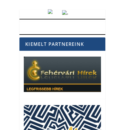
Vörösmarty Rádió
KIEMELT PARTNEREINK