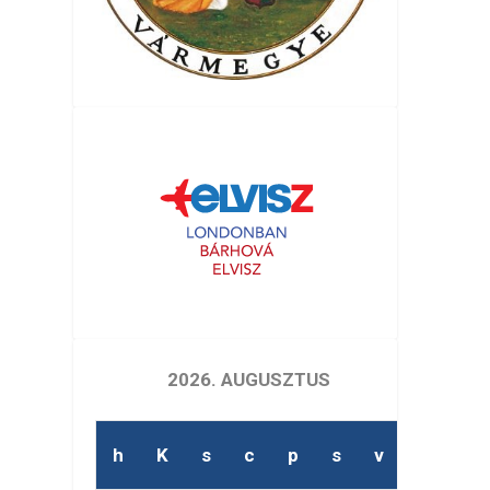
2026. AUGUSZTUS
h
K
s
c
p
s
v