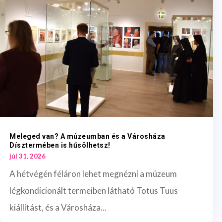
Meleged van? A múzeumban és a Városháza
Dísztermében is hűsölhetsz!
júl 31, 2026
A hétvégén féláron lehet megnézni a múzeum
légkondicionált termeiben látható Totus Tuus
kiállítást, és a Városháza...