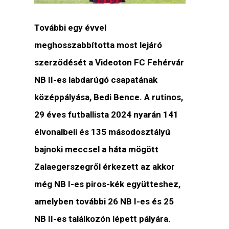
További egy évvel
meghosszabbította most lejáró
szerződését a Videoton FC Fehérvár
NB II-es labdarúgó csapatának
középpályása, Bedi Bence. A rutinos,
29 éves futballista 2024 nyarán 141
élvonalbeli és 135 másodosztályú
bajnoki meccsel a háta mögött
Zalaegerszegről érkezett az akkor
még NB I-es piros-kék együtteshez,
amelyben további 26 NB I-es és 25
NB II-es találkozón lépett pályára.