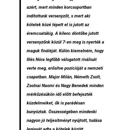
azért, mert minden korcsoportban
indítottunk versenyzőt, s mert aki
kötelek közé lépett el is jutott az
éremcsatákig. A kilenc döntőbe jutott
versenyzőnk közül 7-en meg is nyerték a
maguk fináléját. Külön kiemelném, hogy
Illés Nóra legfőbb válogatott riválisát
verte meg, erősítve pozícióját a nemzeti
csapatban. Major Milán, Németh Zsolt,
Zsolnai Naomi és Nagy Benedek minden
mérkőzésükön idő előtt befejezték
küzdelmeiket, ők is parádésan
bunyóztak. Összességében mindenki
nagyon jó teljesítményt nyújtott, tudása
legjavát adta a kötelek között.