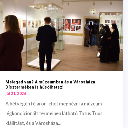
Meleged van? A múzeumban és a Városháza
Dísztermében is hűsölhetsz!
júl 31, 2026
A hétvégén féláron lehet megnézni a múzeum
légkondicionált termeiben látható Totus Tuus
kiállítást, és a Városháza...