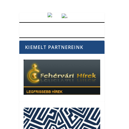
Vörösmarty Rádió
KIEMELT PARTNEREINK