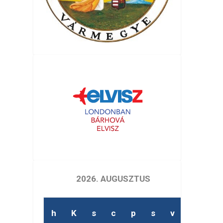
2026. AUGUSZTUS
h
K
s
c
p
s
v