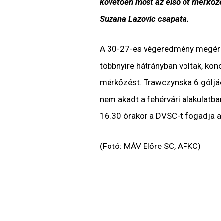
követően most az első öt mérkőzés
Suzana Lazovic csapata.
A 30-27-es végeredmény megérdem
többnyire hátrányban voltak, konc
mérkőzést. Trawczynska 6 góljáé
nem akadt a fehérvári alakulatb
16.30 órakor a DVSC-t fogadja 
(Fotó: MÁV Előre SC, AFKC)