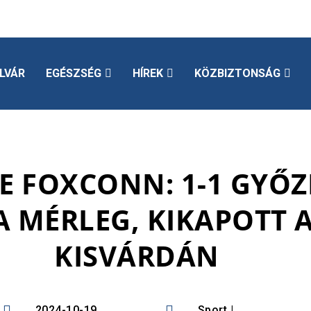
LVÁR
EGÉSZSÉG
HÍREK
KÖZBIZTONSÁG
E FOXCONN: 1-1 GYŐZ
A MÉRLEG, KIKAPOTT 
KISVÁRDÁN


2024-10-19
Sport
|