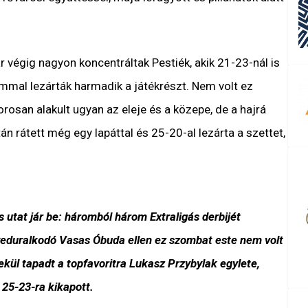
ár végig nagyon koncentráltak Pestiék, akik 21-23-nál is
mmal lezárták harmadik a játékrészt. Nem volt ez
osan alakult ugyan az eleje és a közepe, de a hajrá
án rátett még egy lapáttal és 25-20-al lezárta a szettet,
s utat jár be: háromból három Extraligás derbijét
egyeduralkodó Vasas Óbuda ellen ez szombat este nem volt
kül tapadt a topfavoritra Lukasz Przybylak egylete,
 25-23-ra kikapott.