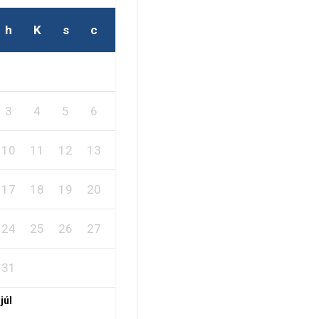
h
K
s
c
p
s
v
1
2
3
4
5
6
7
8
9
10
11
12
13
14
15
16
17
18
19
20
21
22
23
24
25
26
27
28
29
30
31
 júl