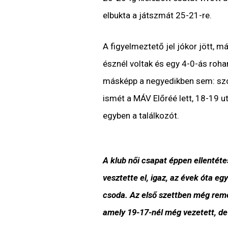
elbukta a játszmát 25-21-re.
A figyelmeztető jel jókor jött, m
észnél voltak és egy 4-0-ás roha
másképp a negyedikben sem: szor
ismét a MÁV Előréé lett, 18-19 ut
egyben a találkozót.
A klub női csapat éppen ellentéte
vesztette el, igaz, az évek óta 
csoda. Az első szettben még reme
amely 19-17-nél még vezetett, de