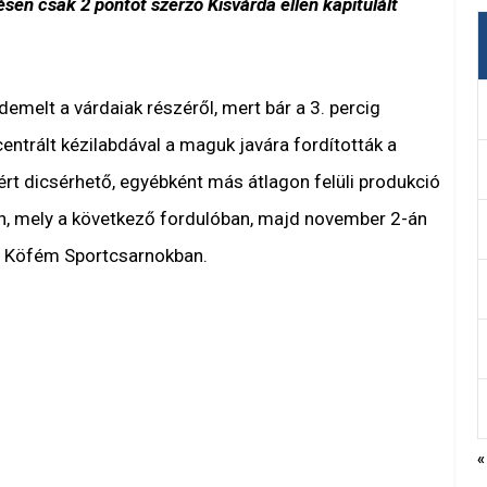
en csak 2 pontot szerző Kisvárda ellen kapitulált
elt a várdaiak részéről, mert bár a 3. percig
entrált kézilabdával a maguk javára fordították a
rt dicsérhető, egyébként más átlagon felüli produkció
an, mely a következő fordulóban, majd november 2-án
a Köfém Sportcsarnokban.
«