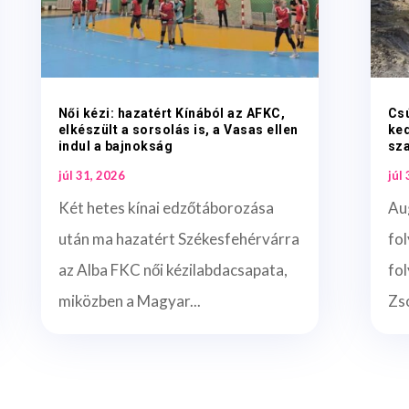
Női kézi: hazatért Kínából az AFKC,
Csú
elkészült a sorsolás is, a Vasas ellen
ked
indul a bajnokság
sz
júl 31, 2026
júl
Két hetes kínai edzőtáborozása
Au
után ma hazatért Székesfehérvárra
fol
az Alba FKC női kézilabdacsapata,
fo
miközben a Magyar...
Zso