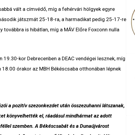
abbá vált a címvédő, míg a fehérvári hölgyek egyre
második játszmát 25-18-ra, a harmadikat pedig 25-17-re
 továbbra is hibátlan, míg a MÁV Előre Foxconn nulla
ön 19.30-kor Debrecenben a DEAC vendégei lesznek, míg
ön 18.00 órakor az MBH Békéscsaba otthonában lépnek
ázói a pozitív szezonkezdet után összezuhanni látszanak,
et könyvelhették el, ráadásul mindhármat az adott
enféllel szemben. A Békéscsabát és a Dunaújvárost