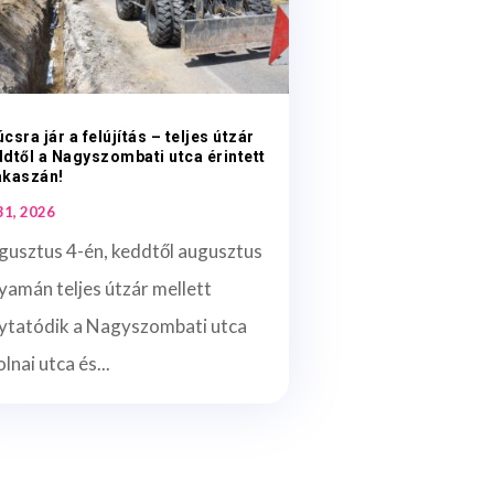
csra jár a felújítás – teljes útzár
dtől a Nagyszombati utca érintett
akaszán!
 31, 2026
gusztus 4-én, keddtől augusztus
yamán teljes útzár mellett
lytatódik a Nagyszombati utca
lnai utca és...