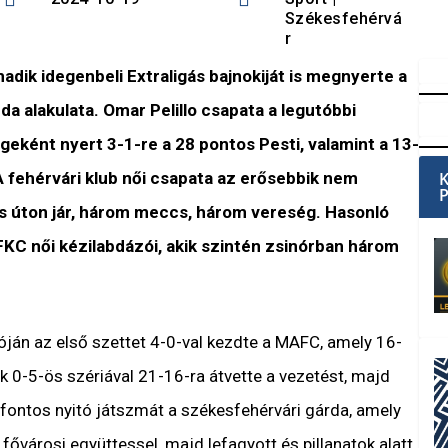
Székesfehérvá
r
adik idegenbeli Extraligás bajnokiját is megnyerte a
a alakulata. Omar Pelillo csapata a legutóbbi
ént nyert 3-1-re a 28 pontos Pesti, valamint a 13-
 A fehérvári klub női csapata az erősebbik nem
es úton jár, három meccs, három vereség. Hasonló
KC női kézilabdázói, akik szintén zsinórban három
dóján az első szettet 4-0-val kezdte a MAFC, amely 16-
ek 0-5-ös szériával 21-16-ra átvette a vezetést, majd
 fontos nyitó játszmát a székesfehérvári gárda, amely
 fővárosi együttessel, majd lefagyott és pillanatok alatt