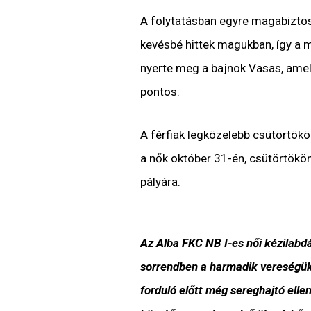
A folytatásban egyre magabiztos
kevésbé hittek magukban, így a 
nyerte meg a bajnok Vasas, amely
pontos.
A férfiak legközelebb csütörtök
a nők október 31-én, csütörtök
pályára.
Az Alba FKC NB I-es női kézilabd
sorrendben a harmadik vereségük
forduló előtt még sereghajtó ell