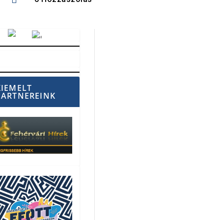
Vörösmarty Rádió
KIEMELT
PARTNEREINK