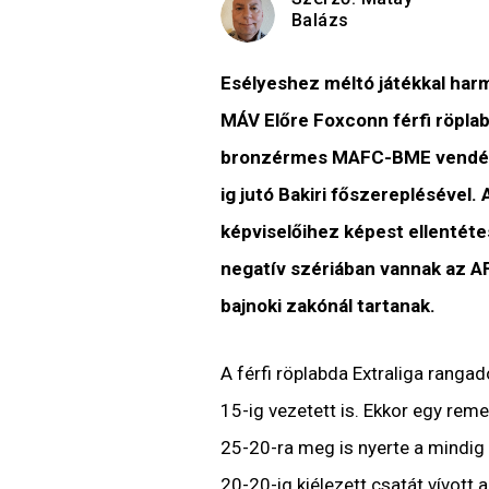
Balázs
Esélyeshez méltó játékkal harm
MÁV Előre Foxconn férfi röplabd
bronzérmes MAFC-BME vendégek
ig jutó Bakiri főszereplésével.
képviselőihez képest ellentét
negatív szériában vannak az AF
bajnoki zakónál tartanak.
A férfi röplabda Extraliga ranga
15-ig vezetett is. Ekkor egy rem
25-20-ra meg is nyerte a mindig
20-20-ig kiélezett csatát vívott a