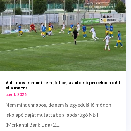
Vidi: most semmi sem jött be, az utolsó percekben dőlt
el a meccs
aug 1, 2026
Nem mindennapos, de nem is egyedülálló módon
iskolapéldáját mutatta be a labdarúgó NB II
(Merkantil Bank Liga) 2....