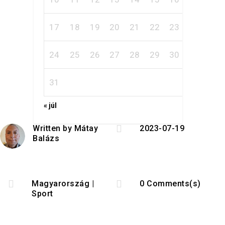
17
18
19
20
21
22
23
24
25
26
27
28
29
30
31
« júl

Written by
Mátay
2023-07-19
Balázs


Magyarország
|
0 Comments(s)
Sport