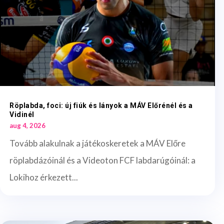
Röplabda, foci: új fiúk és lányok a MÁV Előrénél és a
Vidinél
aug 4, 2026
Tovább alakulnak a játékoskeretek a MÁV Előre
röplabdázóinál és a Videoton FCF labdarúgóinál: a
Lokihoz érkezett...