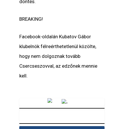
döntés.
BREAKING!
Facebook-oldalán Kubatov Gábor
klubelnök félreérthetetlenül közölte,
hogy nem dolgoznak tovább
Csercseszovval, az edzőnek mennie
kell.
Vörösmarty Rádió