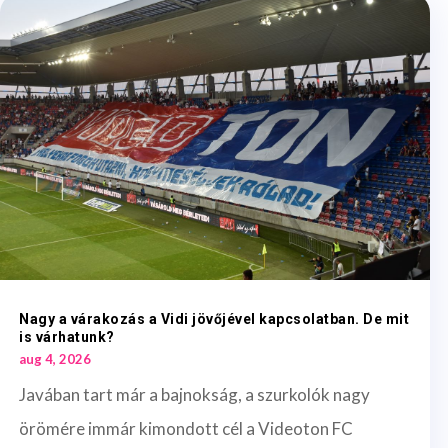
Nagy a várakozás a Vidi jövőjével kapcsolatban. De mit
is várhatunk?
aug 4, 2026
Javában tart már a bajnokság, a szurkolók nagy
örömére immár kimondott cél a Videoton FC