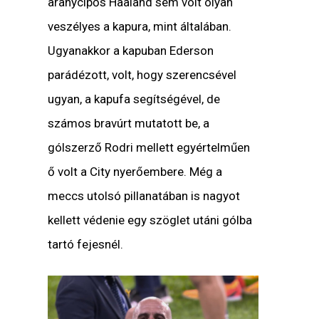
aranycipős Haaland sem volt olyan
veszélyes a kapura, mint általában.
Ugyanakkor a kapuban Ederson
parádézott, volt, hogy szerencsével
ugyan, a kapufa segítségével, de
számos bravúrt mutatott be, a
gólszerző Rodri mellett egyértelműen
ő volt a City nyerőembere. Még a
meccs utolsó pillanatában is nagyot
kellett védenie egy szöglet utáni gólba
tartó fejesnél.