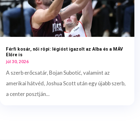
Férfi kosár, női röpi: légióst igazolt az Alba és a MÁV
Előre is
júl 30, 2026
A szerb erőcsatár, Bojan Subotić, valamint az
amerikai hátvéd, Joshua Scott után egy újabb szerb,
a center posztján...