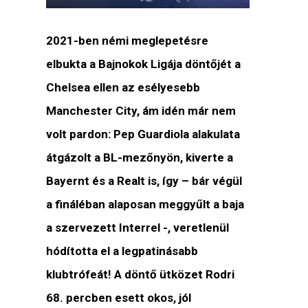
2021-ben némi meglepetésre
elbukta a Bajnokok Ligája döntőjét a
Chelsea ellen az esélyesebb
Manchester City, ám idén már nem
volt pardon: Pep Guardiola alakulata
átgázolt a BL-mezőnyön, kiverte a
Bayernt és a Realt is, így – bár végül
a fináléban alaposan meggyűlt a baja
a szervezett Interrel -, veretlenül
hódította el a legpatinásabb
klubtrófeát! A döntő ütközet Rodri
68. percben esett okos, jól