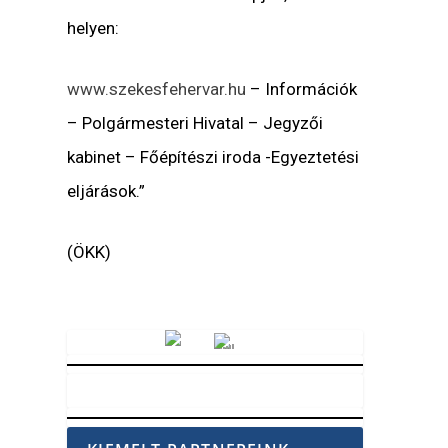
helyen:
www.szekesfehervar.hu
– Információk
– Polgármesteri Hivatal – Jegyzői
kabinet – Főépítészi iroda -Egyeztetési
eljárások
.”
(ÖKK)
Vörösmarty Rádió