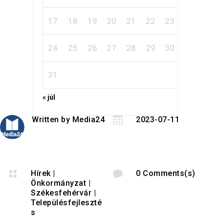
17
18
19
20
21
22
23
24
25
26
27
28
29
30
31
« júl
Written by
Media24

2023-07-11

Hírek
|

0 Comments(s)
Önkormányzat
|
Székesfehérvár
|
Településfejleszté
s