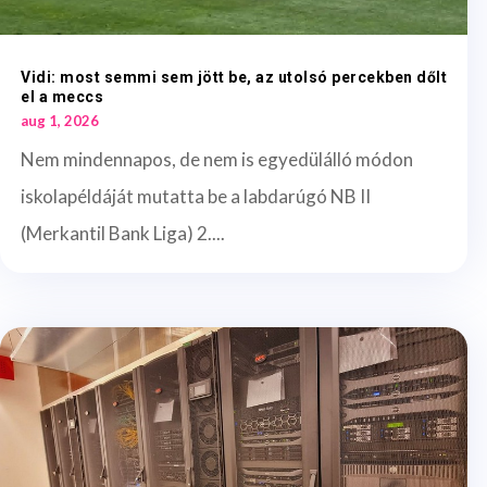
Vidi: most semmi sem jött be, az utolsó percekben dőlt
el a meccs
aug 1, 2026
Nem mindennapos, de nem is egyedülálló módon
iskolapéldáját mutatta be a labdarúgó NB II
(Merkantil Bank Liga) 2....