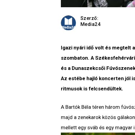
Szerző:
Media24
Igazi nyári idő volt és megtelt 
szombaton. A Székesfehérvári
és a Dunaszekcsői Fúvószenekar
Az estébe hajló koncerten jól 
ritmusok is felcsendültek.
A Bartók Béla téren három fúvós
majd a zenekarok közös gálakonce
mellett egy sváb és egy magyar in