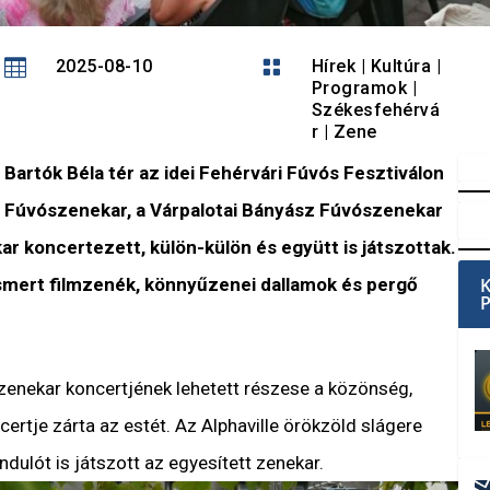

2025-08-10

Hírek
|
Kultúra
|
Programok
|
Székesfehérvá
r
|
Zene
a Bartók Béla tér az idei Fehérvári Fúvós Fesztiválon
 Fúvószenekar, a Várpalotai Bányász Fúvószenekar
 koncertezett, külön-külön és együtt is játszottak.
ismert filmzenék, könnyűzenei dallamok és pergő
zenekar koncertjének lehetett részese a közönség,
rtje zárta az estét. Az Alphaville örökzöld slágere
dulót is játszott az egyesített zenekar.