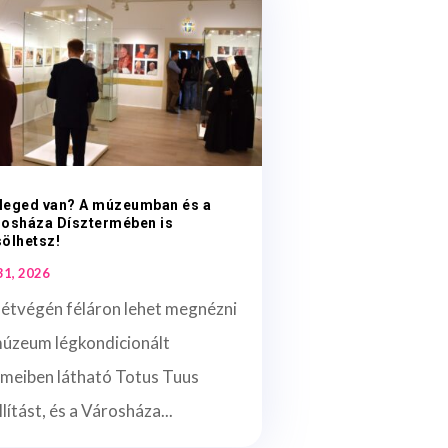
leged van? A múzeumban és a
rosháza Dísztermében is
ölhetsz!
 31, 2026
hétvégén féláron lehet megnézni
múzeum légkondicionált
rmeiben látható Totus Tuus
llítást, és a Városháza...