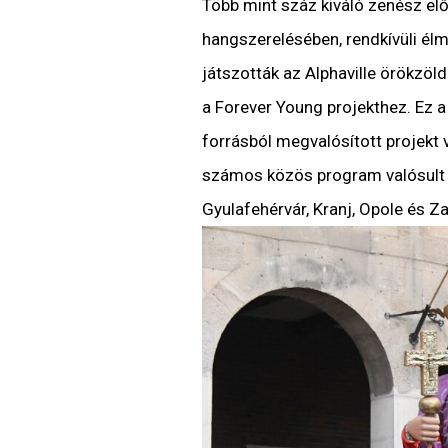
Több mint száz kiváló zenész e
hangszerelésében, rendkívüli élm
játszották az Alphaville örökzöld
a Forever Young projekthez. Ez a 
forrásból megvalósított projekt
számos közös program valósult 
Gyulafehérvár, Kranj, Opole és 