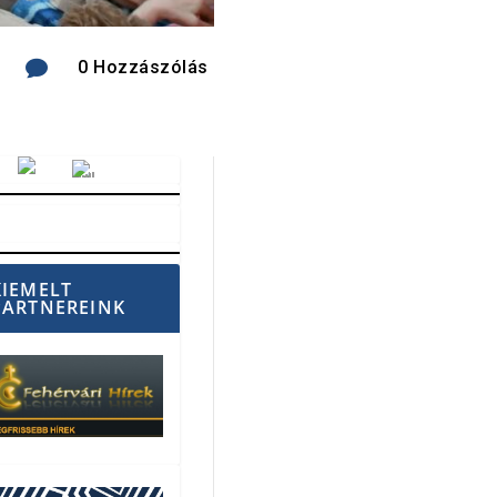

0 Hozzászólás
Vörösmarty Rádió
KIEMELT
PARTNEREINK