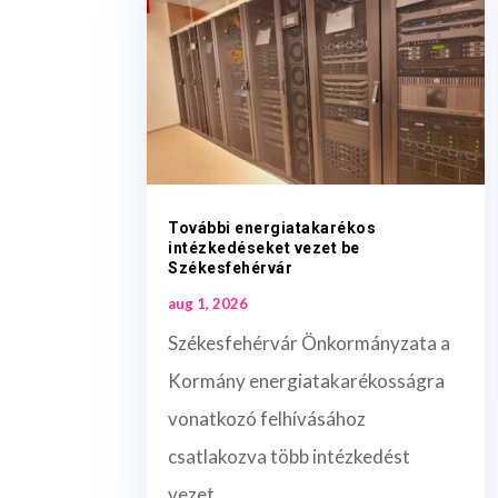
További energiatakarékos
intézkedéseket vezet be
Székesfehérvár
aug 1, 2026
Székesfehérvár Önkormányzata a
Kormány energiatakarékosságra
vonatkozó felhívásához
csatlakozva több intézkedést
vezet...