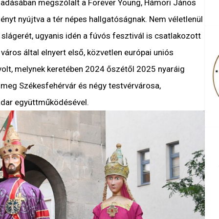
lőadásában megszólalt a Forever Young, Hámori János
ényt nyújtva a tér népes hallgatóságnak. Nem véletlenül
 slágerét, ugyanis idén a fúvós fesztivál is csatlakozott
város által elnyert első, közvetlen európai uniós
 volt, melynek keretében 2024 őszétől 2025 nyaráig
meg Székesfehérvár és négy testvérvárosa,
Zadar együttműködésével.