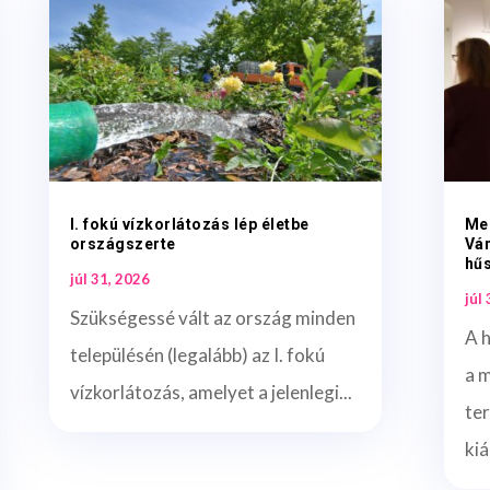
I. fokú vízkorlátozás lép életbe
Me
országszerte
Vá
hűs
júl 31, 2026
júl
Szükségessé vált az ország minden
A 
településén (legalább) az I. fokú
a 
vízkorlátozás, amelyet a jelenlegi...
te
kiá