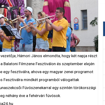
vezetője, Hámori János elmondta, hogy két napja részt
 a Balatoni Filmzene Fesztiválon és szeptember elején
e egy fesztiválra, ahova egy magyar zenei programot
vós Fesztiválra mindkét programból válogattak
unaszekcsői Fúvószenekarral egy szintén törökországi
eg néhány éve a fehérvári fúvósok.
ia24.hu