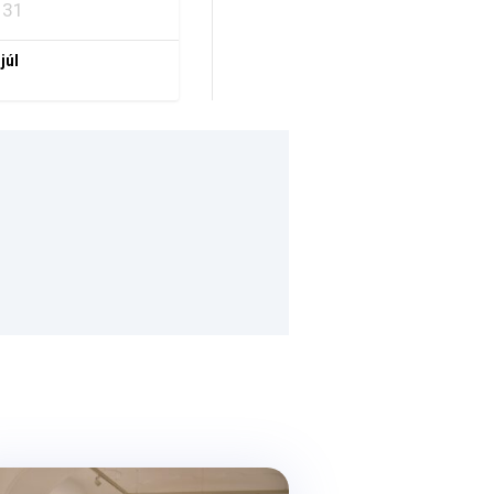
31
 júl