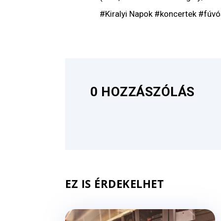
#Kiralyi Napok #koncertek #fúv
0 HOZZÁSZÓLÁS
EZ IS ÉRDEKELHET