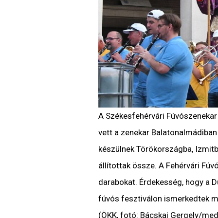
A Székesfehérvári Fúvószenekar 
vett a zenekar Balatonalmádiban
készülnek Törökországba, Izmitb
állítottak össze. A Fehérvári Fú
darabokat. Érdekesség, hogy a D
fúvós fesztiválon ismerkedtek m
(ÖKK, fotó: Bácskai Gergely/med