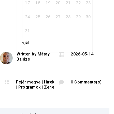
17
18
19
20
21
22
23
24
25
26
27
28
29
30
31
« júl
Written by
Mátay

2026-05-14
Balázs

Fejér megye
|
Hírek

0 Comments(s)
|
Programok
|
Zene