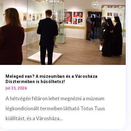
Meleged van? A múzeumban és a Városháza
Dísztermében is hűsölhetsz!
júl 31, 2026
A hétvégén féláron lehet megnézni a múzeum
légkondicionált termeiben látható Totus Tuus
kiállítást, és a Városháza...