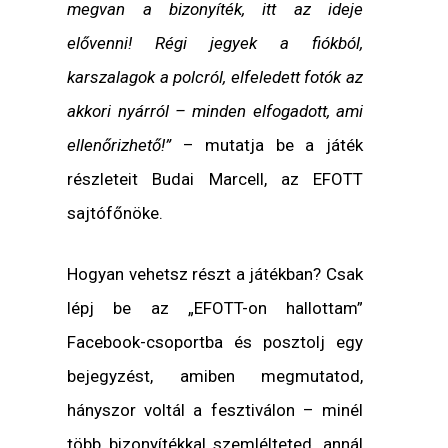
megvan a bizonyíték, itt az ideje
elővenni! Régi jegyek a fiókból,
karszalagok a polcról, elfeledett fotók az
akkori nyárról – minden elfogadott, ami
ellenőrizhető!”
– mutatja be a játék
részleteit Budai Marcell, az EFOTT
sajtófőnöke.
Hogyan vehetsz részt a játékban? Csak
lépj be az „EFOTT-on hallottam”
Facebook-csoportba és posztolj egy
bejegyzést, amiben megmutatod,
hányszor voltál a fesztiválon – minél
több bizonyítékkal szemlélteted, annál