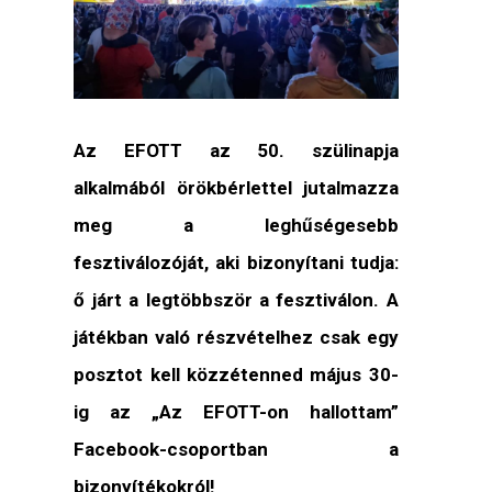
Az EFOTT az 50. szülinapja
alkalmából örökbérlettel jutalmazza
meg a leghűségesebb
fesztiválozóját, aki bizonyítani tudja:
ő járt a legtöbbször a fesztiválon. A
játékban való részvételhez csak egy
posztot kell közzétenned május 30-
ig az „Az EFOTT-on hallottam”
Facebook-csoportban a
bizonyítékokról!