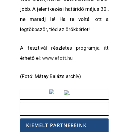
jobb. A jelentkezési határidő május 30.,
ne maradj le! Ha te voltál ott a
legtöbbször, tiéd az örökbérlet!
A fesztivál részletes programja itt
érhető el:
www.efott.hu
(Fotó: Mátay Balázs archív)
Vörösmarty Rádió
KIEMELT PARTNEREINK