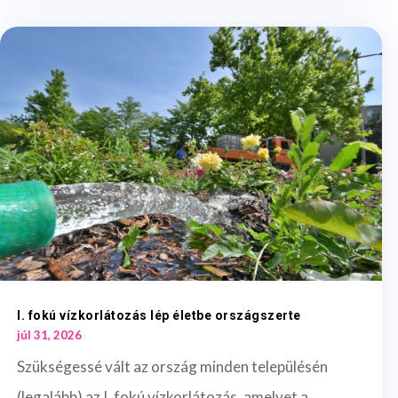
I. fokú vízkorlátozás lép életbe országszerte
júl 31, 2026
Szükségessé vált az ország minden településén
(legalább) az I. fokú vízkorlátozás, amelyet a