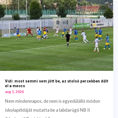
Vidi: most semmi sem jött be, az utolsó percekben dőlt
el a meccs
aug 1, 2026
Nem mindennapos, de nem is egyedülálló módon
iskolapéldáját mutatta be a labdarúgó NB II