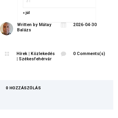
31
« júl
Written by
Mátay

2026-04-30
Balázs

Hírek
|
Közlekedés

0 Comments(s)
|
Székesfehérvár
0 HOZZÁSZÓLÁS