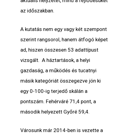
aktuális helyzetét, mind a fejlődésüket
az időszakban.
A kutatás nem egy vagy két szempont
szerint rangsorol, hanem átfogó képet
ad, hiszen összesen 53 adattípust
vizsgált. A háztartások, a helyi
gazdaság, a működés és tucatnyi
másik kategóriát összegezve jön ki
egy 0-100-ig terjedő skálán a
pontszám. Fehérváré 71,4 pont, a
második helyezett Győré 59,4.
Városunk már 2014-ben is vezette a