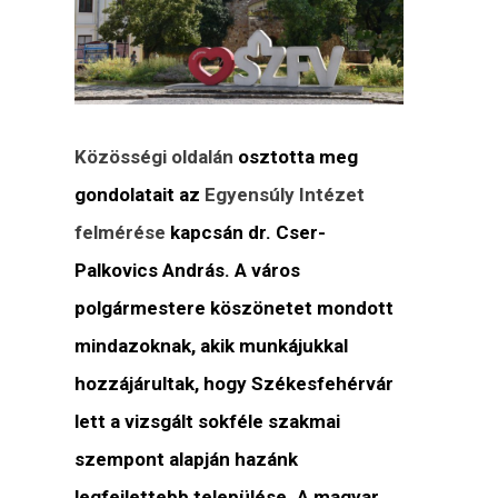
Közösségi oldalán
osztotta meg
gondolatait az
Egyensúly Intézet
felmérése
kapcsán dr. Cser-
Palkovics András. A város
polgármestere köszönetet mondott
mindazoknak, akik munkájukkal
hozzájárultak, hogy Székesfehérvár
lett a vizsgált sokféle szakmai
szempont alapján hazánk
legfejlettebb települése. A magyar