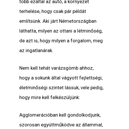
több ezáltal az autó, a környezet
terhelése, hogy csak pár példát
említsünk. Aki járt Németországban
láthatta, milyen az ottani a létminőség,
de azt is, hogy milyen a forgalom, meg
az ingatlanárak.
Nem kell tehát varázsgömb ahhoz,
hogy a sokunk által vágyott fejlettségi,
életminőségi szintet lássuk, vele pedig,
hogy mire kell felkészüljünk:
Agglomerációban kell gondolkodjunk,
szorosan együttműködve az állammal,