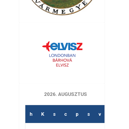
2026. AUGUSZTUS
h
K
s
c
p
s
v