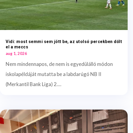
Vidi: most semmi sem jött be, az utolsó percekben dőlt
el a meccs
aug 1, 2026
Nem mindennapos, de nem is egyedülálló módon
iskolapéldáját mutatta be a labdarúgó NB II
(Merkantil Bank Liga) 2....