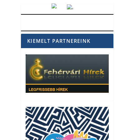
Vörösmarty Rádió
KIEMELT PARTNEREINK