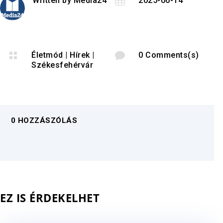
Written by
Media24

2025-06-14

Életmód
|
Hírek
|

0 Comments(s)
Székesfehérvár
0 HOZZÁSZÓLÁS
EZ IS ÉRDEKELHET