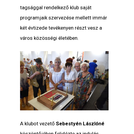
tagsággal rendelkező klub saját
programjaik szervezése mellett immár
két évtizede tevékenyen részt vesz a
város közösségi életében.
A klubot vezető
Sebestyén Lászlóné
köszöntőjében felidézte az indulás