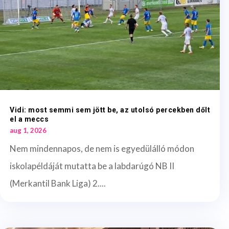
Vidi: most semmi sem jött be, az utolsó percekben dőlt
el a meccs
aug 1, 2026
Nem mindennapos, de nem is egyedülálló módon
iskolapéldáját mutatta be a labdarúgó NB II
(Merkantil Bank Liga) 2....