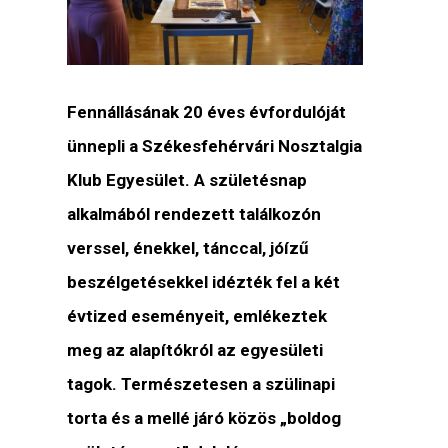
Fennállásának 20 éves évfordulóját
ünnepli a Székesfehérvári Nosztalgia
Klub Egyesület. A születésnap
alkalmából rendezett találkozón
verssel, énekkel, tánccal, jóízű
beszélgetésekkel idézték fel a két
évtized eseményeit, emlékeztek
meg az alapítókról az egyesületi
tagok. Természetesen a szülinapi
torta és a mellé járó közös „boldog