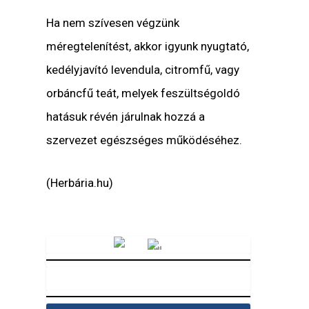
Ha nem szívesen végzünk
méregtelenítést, akkor igyunk nyugtató,
kedélyjavító levendula, citromfű, vagy
orbáncfű teát, melyek feszültségoldó
hatásuk révén járulnak hozzá a
szervezet egészséges működéséhez.
(Herbária.hu)
Vörösmarty Rádió