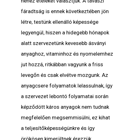
nehéz ételeket választjuk. A tavaszi
fáradtság is ennek következtében jön
létre, testünk ellenálló képessége
legyengül, hiszen a hidegebb hónapok
alatt szervezetünk kevesebb ásványi
anyaghoz, vitaminhoz és nyomelemhez
jut hozzá, ritkábban vagyunk a friss
levegőn és csak elvétve mozgunk. Az
anyagcsere folyamatok lelassulnak, így
a szervezet lebontó folyamatai során
képződött káros anyagok nem tudnak
megfelelően megsemmisülni, ez kihat
a teljesítőképességünkre és így
örökösen kimerültnek érezzük