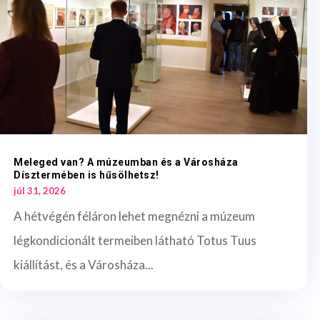
Meleged van? A múzeumban és a Városháza
Dísztermében is hűsölhetsz!
júl 31, 2026
A hétvégén féláron lehet megnézni a múzeum
légkondicionált termeiben látható Totus Tuus
kiállítást, és a Városháza...