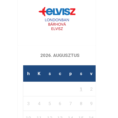
2026. AUGUSZTUS
h
K
s
c
p
s
v
1
2
3
4
5
6
7
8
9