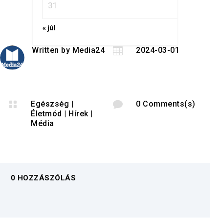
31
« júl
Written by
Media24

2024-03-01

Egészség
|

0 Comments(s)
Életmód
|
Hírek
|
Média
0 HOZZÁSZÓLÁS