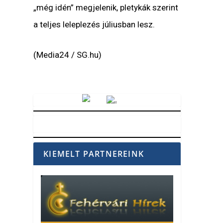
„még idén” megjelenik, pletykák szerint
a teljes leleplezés júliusban lesz.
(Media24 / SG.hu)
Vörösmarty Rádió
KIEMELT PARTNEREINK