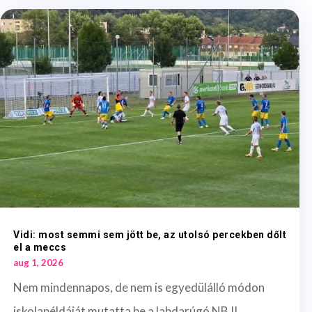
Vidi: most semmi sem jött be, az utolsó percekben dőlt
el a meccs
aug 1, 2026
Nem mindennapos, de nem is egyedülálló módon
iskolapéldáját mutatta be a labdarúgó NB II