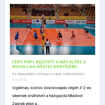
FÉRFI RÖPI: BEJUTOTT A MÁV ELŐRE A
MEVZA-LIGA NÉGYES DÖNTŐJÉBE!
Írta:
Mátay Balázs
|
2026-jan-15
|
Sport
,
Székesfehérvár
|
Izgalmas, szoros összecsapás végén 3-2-es
sikernek örülhetett a házigazda Mladost
Zagreb ellen a...