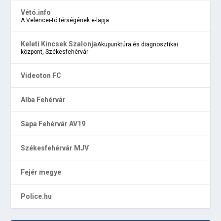
Vétó.info
A Velencei-tó térségének e-lapja
Keleti Kincsek Szalonja
Akupunktúra és diagnosztikai
központ, Székesfehérvár
Videoton FC
Alba Fehérvár
Sapa Fehérvár AV19
Székesfehérvár MJV
Fejér megye
Police.hu