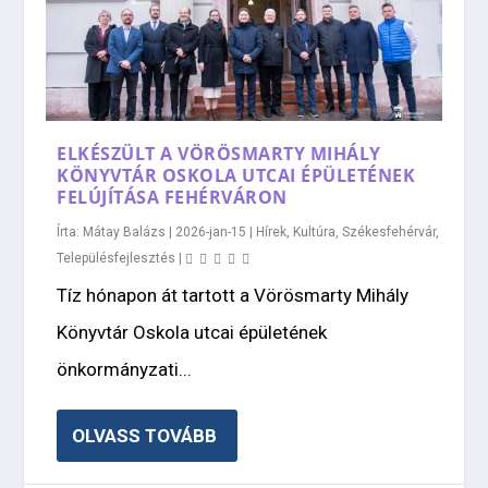
ELKÉSZÜLT A VÖRÖSMARTY MIHÁLY
KÖNYVTÁR OSKOLA UTCAI ÉPÜLETÉNEK
FELÚJÍTÁSA FEHÉRVÁRON
Írta:
Mátay Balázs
|
2026-jan-15
|
Hírek
,
Kultúra
,
Székesfehérvár
,
Településfejlesztés
|
Tíz hónapon át tartott a Vörösmarty Mihály
Könyvtár Oskola utcai épületének
önkormányzati...
OLVASS TOVÁBB