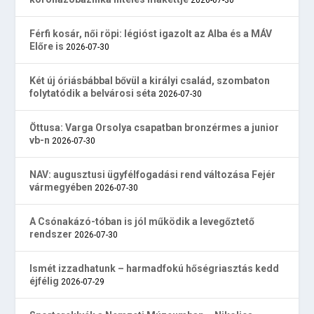
Férfi kosár, női röpi: légióst igazolt az Alba és a MÁV
Előre is
2026-07-30
Két új óriásbábbal bővül a királyi család, szombaton
folytatódik a belvárosi séta
2026-07-30
Öttusa: Varga Orsolya csapatban bronzérmes a junior
vb-n
2026-07-30
NAV: augusztusi ügyfélfogadási rend változása Fejér
vármegyében
2026-07-30
A Csónakázó-tóban is jól működik a levegőztető
rendszer
2026-07-30
Ismét izzadhatunk – harmadfokú hőségriasztás kedd
éjfélig
2026-07-29