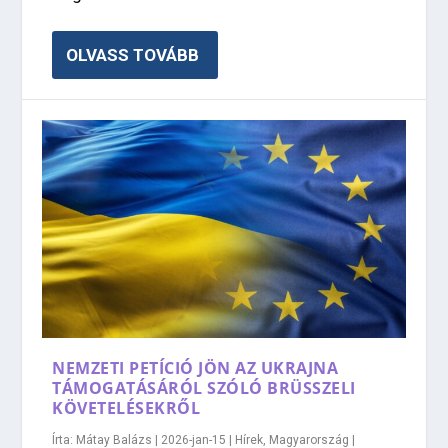
OLVASS TOVÁBB
NEMZETI PETÍCIÓ JÖN AZ UKRAJNA
TÁMOGATÁSÁRÓL SZÓLÓ BRÜSSZELI
KÖVETELÉSEKRŐL
Írta:
Mátay Balázs
|
2026-jan-15
|
Hírek
,
Magyarország
|