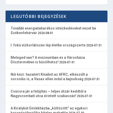
LEGUTÓBBI BEJEGYZÉSEK
További energiatakarékos intézkedéseket vezet be
Székesfehérvár
2026-08-01
I. fokú vízkorlátozás lép életbe országszerte
2026-07-31
Meleged van? A múzeumban és a Városháza
Dísztermében is hűsölhetsz!
2026-07-31
Női kézi: hazatért Kínából az AFKC, elkészült a
sorsolás is, a Vasas ellen indul a bajnokság
2026-07-31
Csúcsra jár a felújítás – teljes útzár keddtől a
Nagyszombati utca érintett szakaszán!
2026-07-31
A Királykút Emlékházba „költözött” az egykori
koronázóbazilika hiteles makettje
2026-07-30