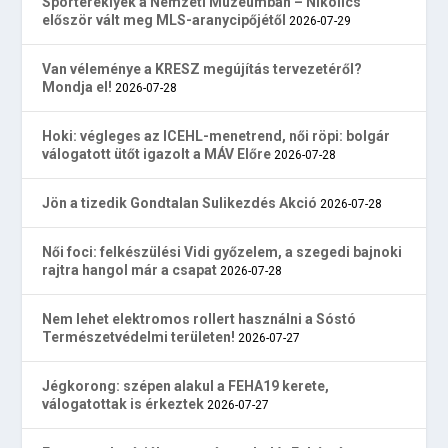
Sportereklyék a Nemzeti Múzeumban – Nikolics
először vált meg MLS-aranycipőjétől
2026-07-29
Van véleménye a KRESZ megújítás tervezetéről?
Mondja el!
2026-07-28
Hoki: végleges az ICEHL-menetrend, női röpi: bolgár
válogatott ütőt igazolt a MÁV Előre
2026-07-28
Jön a tizedik Gondtalan Sulikezdés Akció
2026-07-28
Női foci: felkészülési Vidi győzelem, a szegedi bajnoki
rajtra hangol már a csapat
2026-07-28
Nem lehet elektromos rollert használni a Sóstó
Természetvédelmi területen!
2026-07-27
Jégkorong: szépen alakul a FEHA19 kerete,
válogatottak is érkeztek
2026-07-27