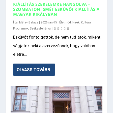
KIÁLLÍTÁS SZERELEMRE HANGOLVA –
SZOMBATON ISMÉT ESKÜVŐI KIÁLLÍTÁS A
MAGYAR KIRÁLYBAN
Írta:
Mátay Balázs
|
2026-jan-15
|
Életmód
,
Hírek
,
Kultúra
,
Programok
,
Székesfehérvár
|
Esküvőt fontolgattok, de nem tudjátok, miként
vágjatok neki a szervezésnek, hogy valóban
életre...
OLVASS TOVÁBB