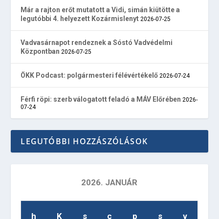
Már a rajton erőt mutatott a Vidi, simán kiütötte a
legutóbbi 4. helyezett Kozármislenyt
2026-07-25
Vadvasárnapot rendeznek a Sóstó Vadvédelmi
Központban
2026-07-25
ÖKK Podcast: polgármesteri félévértékelő
2026-07-24
Férfi röpi: szerb válogatott feladó a MÁV Előrében
2026-
07-24
LEGUTÓBBI HOZZÁSZÓLÁSOK
2026. JANUÁR
h
K
s
c
p
s
v