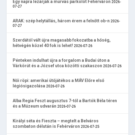
Egy napra lezárják a murvás parkolót Fehérváron
2026-
07-27
ARAK: szép helytállás, három érem a felnőtt ob-n
2026-
07-27
Szerdától vált újra magasabb fokozatba a hőség,
hétvégén közel 40 fok is lehet!
2026-07-26
Pénteken indulhat újra a forgalom a Budai úton a
Várkörút és a József utca közötti szakaszon
2026-07-26
Női röpi: amerikai ütőjátékos a MÁV Előre első
légiósigazolása
2026-07-26
Alba Regia Feszt augusztus 7-től a Bartók Béla téren
és a Múzeum udvarán
2026-07-26
Királyi séta és Fieszta – megtelt a Belváros
szombaton délután is Fehérváron
2026-07-25