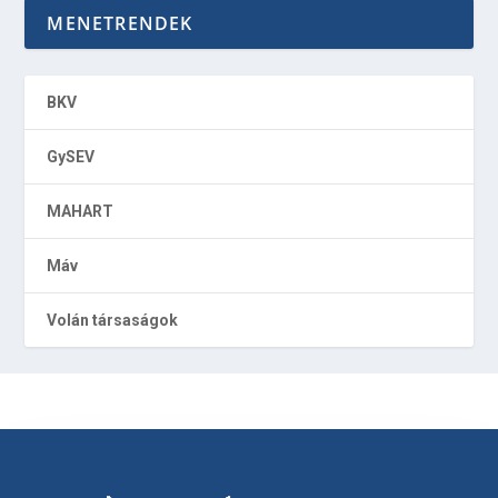
MENETRENDEK
BKV
GySEV
MAHART
Máv
Volán társaságok