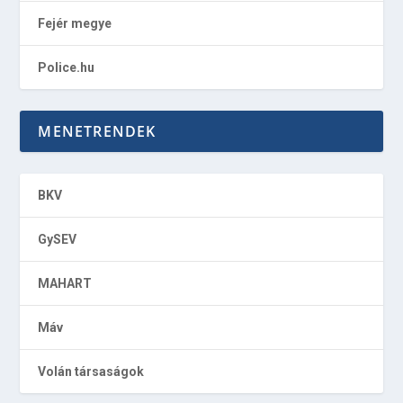
Fejér megye
Police.hu
MENETRENDEK
BKV
GySEV
MAHART
Máv
Volán társaságok