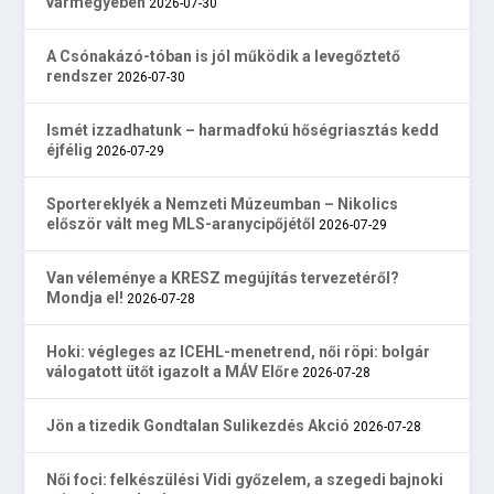
vármegyében
2026-07-30
A Csónakázó-tóban is jól működik a levegőztető
rendszer
2026-07-30
Ismét izzadhatunk – harmadfokú hőségriasztás kedd
éjfélig
2026-07-29
Sportereklyék a Nemzeti Múzeumban – Nikolics
először vált meg MLS-aranycipőjétől
2026-07-29
Van véleménye a KRESZ megújítás tervezetéről?
Mondja el!
2026-07-28
Hoki: végleges az ICEHL-menetrend, női röpi: bolgár
válogatott ütőt igazolt a MÁV Előre
2026-07-28
Jön a tizedik Gondtalan Sulikezdés Akció
2026-07-28
Női foci: felkészülési Vidi győzelem, a szegedi bajnoki