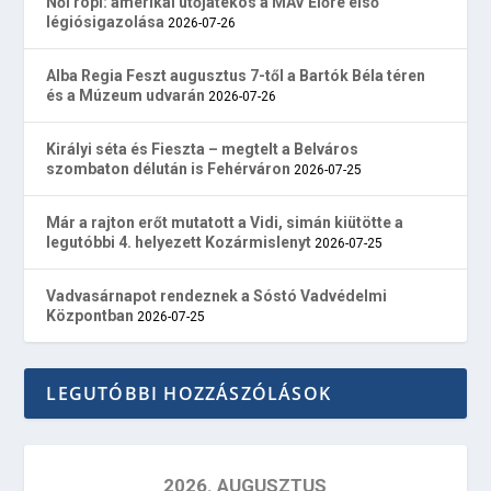
Női röpi: amerikai ütőjátékos a MÁV Előre első
légiósigazolása
2026-07-26
Alba Regia Feszt augusztus 7-től a Bartók Béla téren
és a Múzeum udvarán
2026-07-26
Királyi séta és Fieszta – megtelt a Belváros
szombaton délután is Fehérváron
2026-07-25
Már a rajton erőt mutatott a Vidi, simán kiütötte a
legutóbbi 4. helyezett Kozármislenyt
2026-07-25
Vadvasárnapot rendeznek a Sóstó Vadvédelmi
Központban
2026-07-25
LEGUTÓBBI HOZZÁSZÓLÁSOK
2026. AUGUSZTUS