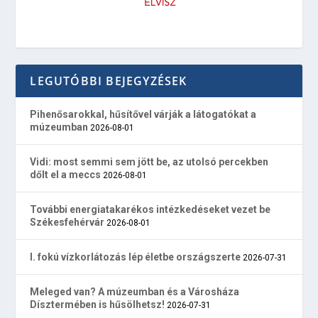
LEGUTÓBBI BEJEGYZÉSEK
Pihenősarokkal, hűsítővel várják a látogatókat a
múzeumban
2026-08-01
Vidi: most semmi sem jött be, az utolsó percekben
dőlt el a meccs
2026-08-01
További energiatakarékos intézkedéseket vezet be
Székesfehérvár
2026-08-01
I. fokú vízkorlátozás lép életbe országszerte
2026-07-31
Meleged van? A múzeumban és a Városháza
Dísztermében is hűsölhetsz!
2026-07-31