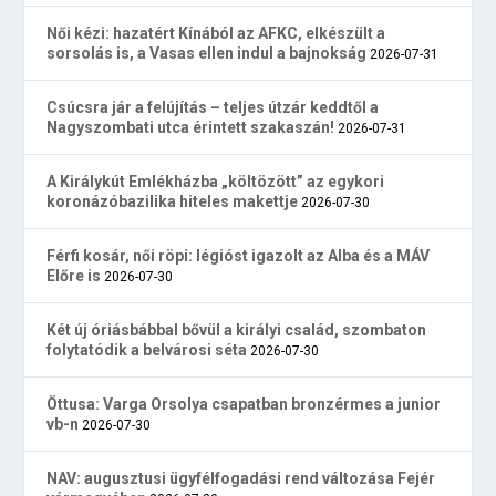
Női kézi: hazatért Kínából az AFKC, elkészült a
sorsolás is, a Vasas ellen indul a bajnokság
2026-07-31
Csúcsra jár a felújítás – teljes útzár keddtől a
Nagyszombati utca érintett szakaszán!
2026-07-31
A Királykút Emlékházba „költözött” az egykori
koronázóbazilika hiteles makettje
2026-07-30
Férfi kosár, női röpi: légióst igazolt az Alba és a MÁV
Előre is
2026-07-30
Két új óriásbábbal bővül a királyi család, szombaton
folytatódik a belvárosi séta
2026-07-30
Öttusa: Varga Orsolya csapatban bronzérmes a junior
vb-n
2026-07-30
NAV: augusztusi ügyfélfogadási rend változása Fejér