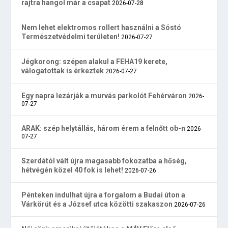
rajtra hangol már a csapat
2026-07-28
Nem lehet elektromos rollert használni a Sóstó
Természetvédelmi területen!
2026-07-27
Jégkorong: szépen alakul a FEHA19 kerete,
válogatottak is érkeztek
2026-07-27
Egy napra lezárják a murvás parkolót Fehérváron
2026-
07-27
ARAK: szép helytállás, három érem a felnőtt ob-n
2026-
07-27
Szerdától vált újra magasabb fokozatba a hőség,
hétvégén közel 40 fok is lehet!
2026-07-26
Pénteken indulhat újra a forgalom a Budai úton a
Várkörút és a József utca közötti szakaszon
2026-07-26