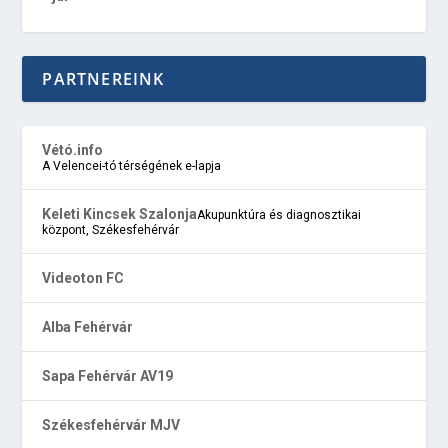
PARTNEREINK
Vétó.info
A Velencei-tó térségének e-lapja
Keleti Kincsek Szalonja
Akupunktúra és diagnosztikai
központ, Székesfehérvár
Videoton FC
Alba Fehérvár
Sapa Fehérvár AV19
Székesfehérvár MJV