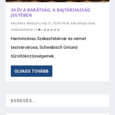
30 ÉV A BARÁTSÁG, A BAJTÁRSIASSÁG
JEGYÉBEN
készítette:
Media24
|
máj 10, 2024
|
Hírek
,
Kék lámpás hírek
,
Székesfehérvár
|
0
|
Harmincéves Székesfehérvár és német
testvárvárosa, Schwäbisch Gmünd
tűzoltóközösségeinek...
OLVASS TOVÁBB