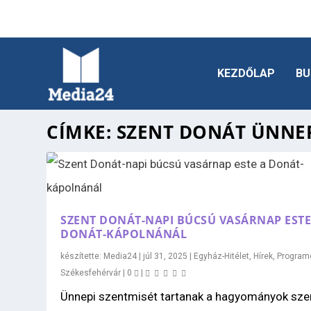
KEZDŐLAP
BU
CÍMKE:
SZENT DONÁT ÜNNE
SZENT DONÁT-NAPI BÚCSÚ VASÁRNAP ESTE
DONÁT-KÁPOLNÁNÁL
készítette:
Media24
|
júl 31, 2025
|
Egyház-Hitélet
,
Hírek
,
Program
Székesfehérvár
|
0
|
Ünnepi szentmisét tartanak a hagyományok szer