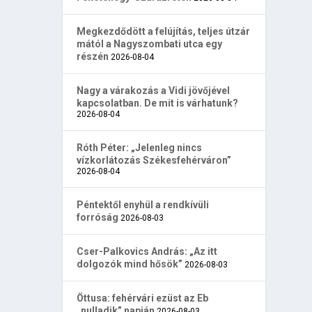
Megkezdődött a felújítás, teljes útzár
mától a Nagyszombati utca egy
részén
2026-08-04
Nagy a várakozás a Vidi jövőjével
kapcsolatban. De mit is várhatunk?
2026-08-04
Róth Péter: „Jelenleg nincs
vízkorlátozás Székesfehérváron”
2026-08-04
Péntektől enyhül a rendkívüli
forróság
2026-08-03
Cser-Palkovics András: „Az itt
dolgozók mind hősök”
2026-08-03
Öttusa: fehérvári ezüst az Eb
„nulladik” napján
2026-08-03