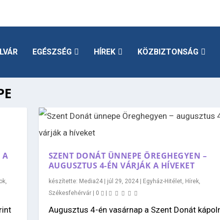
LVÁR
EGÉSZSÉG
HÍREK
KÖZBIZTONSÁG
PE
 A
SZENT DONÁT ÜNNEPE ÖREGHEGYEN –
AUGUSZTUS 4-ÉN VÁRJÁK A HÍVEKET
ok
,
készítette:
Media24
|
júl 29, 2024
|
Egyház-Hitélet
,
Hírek
,
Székesfehérvár
|
0
|
int
Augusztus 4-én vasárnap a Szent Donát kápol