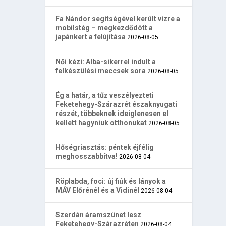
Fa Nándor segítségével került vízre a
mobilstég – megkezdődött a
japánkert a felújítása
2026-08-05
Női kézi: Alba-sikerrel indult a
felkészülési meccsek sora
2026-08-05
Ég a határ, a tűz veszélyezteti
Feketehegy-Szárazrét északnyugati
részét, többeknek ideiglenesen el
kellett hagyniuk otthonukat
2026-08-05
Hőségriasztás: péntek éjfélig
meghosszabbítva!
2026-08-04
Röplabda, foci: új fiúk és lányok a
MÁV Előrénél és a Vidinél
2026-08-04
Szerdán áramszünet lesz
Feketehegy-Szárazréten
2026-08-04