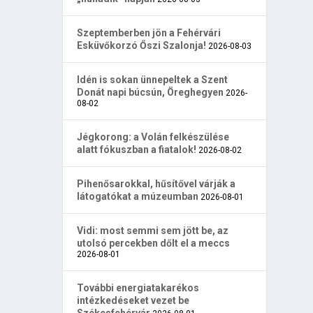
Szeptemberben jön a Fehérvári
Esküvőkorzó Őszi Szalonja!
2026-08-03
Idén is sokan ünnepeltek a Szent
Donát napi búcsún, Öreghegyen
2026-
08-02
Jégkorong: a Volán felkészülése
alatt fókuszban a fiatalok!
2026-08-02
Pihenősarokkal, hűsítővel várják a
látogatókat a múzeumban
2026-08-01
Vidi: most semmi sem jött be, az
utolsó percekben dőlt el a meccs
2026-08-01
További energiatakarékos
intézkedéseket vezet be
Székesfehérvár