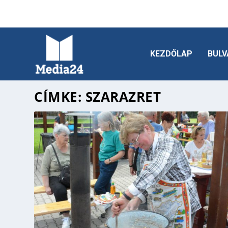
KEZDŐLAP
BULV
CÍMKE:
SZARAZRET