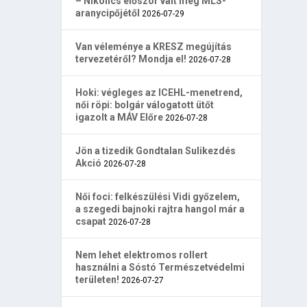
– Nikolics először vált meg MLS-
aranycipőjétől
2026-07-29
Van véleménye a KRESZ megújítás
tervezetéről? Mondja el!
2026-07-28
Hoki: végleges az ICEHL-menetrend,
női röpi: bolgár válogatott ütőt
igazolt a MÁV Előre
2026-07-28
Jön a tizedik Gondtalan Sulikezdés
Akció
2026-07-28
Női foci: felkészülési Vidi győzelem,
a szegedi bajnoki rajtra hangol már a
csapat
2026-07-28
Nem lehet elektromos rollert
használni a Sóstó Természetvédelmi
területen!
2026-07-27