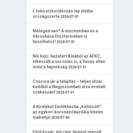
I. fokú vízkorlátozás lép életbe
országszerte
2026-07-31
Meleged van? A múzeumban és a
Városháza Dísztermében is
hűsölhetsz!
2026-07-31
Női kézi: hazatért Kínából az AFKC,
elkészült a sorsolás is, a Vasas ellen
indul a bajnokság
2026-07-31
Csúcsra jár a felújítás – teljes útzár
keddtől a Nagyszombati utca érintett
szakaszán!
2026-07-31
A Királykút Emlékházba „költözött”
az egykori koronázóbazilika hiteles
makettje
2026-07-30
Férfi kosár, női röpi: légióst igazolt