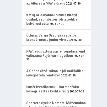
az Alba és a MÁV Előre is
2026-07-30
Két új óriásbábbal bővül a királyi
család, szombaton folytatódik a
belvárosi séta
2026-07-30
Öttusa: Varga Orsolya csapatban
bronzérmes a junior vb-n
2026-07-30
NAV: augusztusi ügyfélfogadási rend
változása Fejér vármegyében
2026-07-
30
A Csónakázó-tóban is jól működik a
levegőztető rendszer
2026-07-30
Ismét izzadhatunk – harmadfokú
hőségriasztás kedd éjfélig
2026-07-29
Sportereklyék a Nemzeti Múzeumban