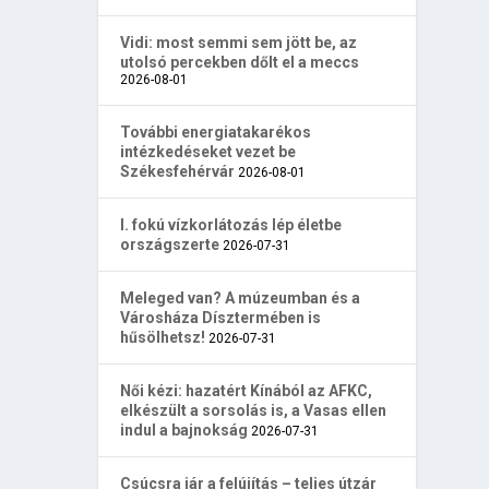
Vidi: most semmi sem jött be, az
utolsó percekben dőlt el a meccs
2026-08-01
További energiatakarékos
intézkedéseket vezet be
Székesfehérvár
2026-08-01
I. fokú vízkorlátozás lép életbe
országszerte
2026-07-31
Meleged van? A múzeumban és a
Városháza Dísztermében is
hűsölhetsz!
2026-07-31
Női kézi: hazatért Kínából az AFKC,
elkészült a sorsolás is, a Vasas ellen
indul a bajnokság
2026-07-31
Csúcsra jár a felújítás – teljes útzár