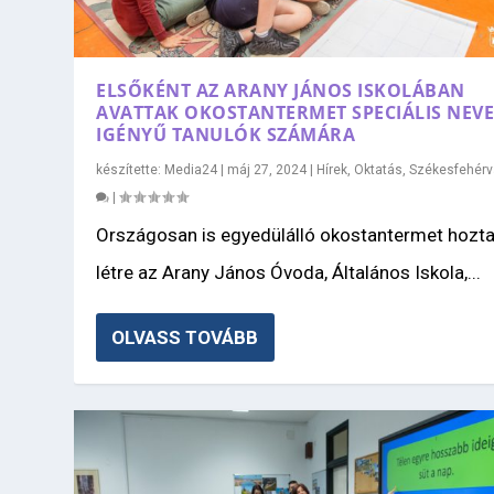
ELSŐKÉNT AZ ARANY JÁNOS ISKOLÁBAN
AVATTAK OKOSTANTERMET SPECIÁLIS NEVE
IGÉNYŰ TANULÓK SZÁMÁRA
készítette:
Media24
|
máj 27, 2024
|
Hírek
,
Oktatás
,
Székesfehérv
|
Országosan is egyedülálló okostantermet hozt
létre az Arany János Óvoda, Általános Iskola,...
OLVASS TOVÁBB