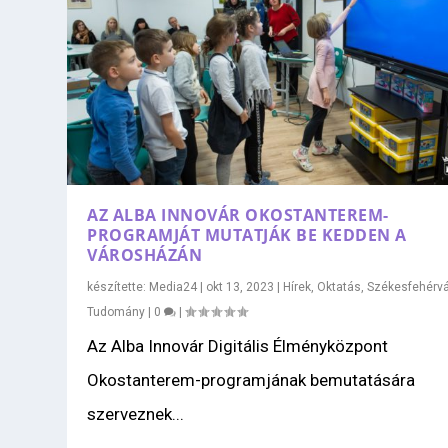
AZ ALBA INNOVÁR OKOSTANTEREM-
PROGRAMJÁT MUTATJÁK BE KEDDEN A
VÁROSHÁZÁN
készítette:
Media24
|
okt 13, 2023
|
Hírek
,
Oktatás
,
Székesfehérvá
Tudomány
|
0
|
Az Alba Innovár Digitális Élményközpont
Okostanterem-programjának bemutatására
szerveznek...