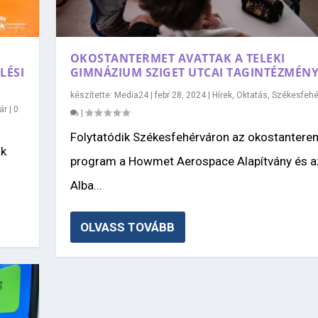
OKOSTANTERMET AVATTAK A TELEKI
LÉSI
GIMNÁZIUM SZIGET UTCAI TAGINTÉZMÉN
készítette:
Media24
|
febr 28, 2024
|
Hírek
,
Oktatás
,
Székesfehé
ár
|
0
|
Folytatódik Székesfehérváron az okostantere
ak
program a Howmet Aerospace Alapítvány és a
Alba...
OLVASS TOVÁBB