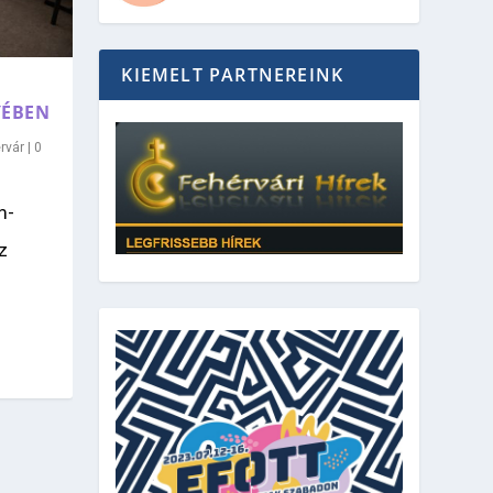
KIEMELT PARTNEREINK
YÉBEN
rvár
|
0
m-
z