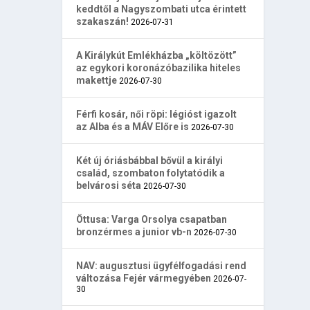
keddtől a Nagyszombati utca érintett
szakaszán!
2026-07-31
A Királykút Emlékházba „költözött”
az egykori koronázóbazilika hiteles
makettje
2026-07-30
Férfi kosár, női röpi: légióst igazolt
az Alba és a MÁV Előre is
2026-07-30
Két új óriásbábbal bővül a királyi
család, szombaton folytatódik a
belvárosi séta
2026-07-30
Öttusa: Varga Orsolya csapatban
bronzérmes a junior vb-n
2026-07-30
NAV: augusztusi ügyfélfogadási rend
változása Fejér vármegyében
2026-07-
30