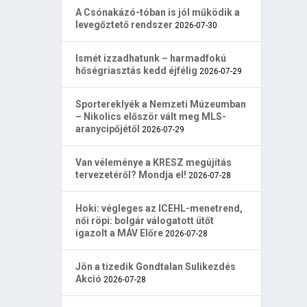
A Csónakázó-tóban is jól működik a
levegőztető rendszer
2026-07-30
Ismét izzadhatunk – harmadfokú
hőségriasztás kedd éjfélig
2026-07-29
Sportereklyék a Nemzeti Múzeumban
– Nikolics először vált meg MLS-
aranycipőjétől
2026-07-29
Van véleménye a KRESZ megújítás
tervezetéről? Mondja el!
2026-07-28
Hoki: végleges az ICEHL-menetrend,
női röpi: bolgár válogatott ütőt
igazolt a MÁV Előre
2026-07-28
Jön a tizedik Gondtalan Sulikezdés
Akció
2026-07-28