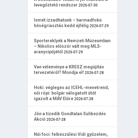
levegőztető rendszer
2026-07-30
Ismét izzadhatunk – harmadfokú
hőségriasztás kedd éjfélig
2026-07-29
Sportereklyék a Nemzeti Múzeumban
– Nikolics először vált meg MLS-
aranycipőjétől
2026-07-29
Van véleménye a KRESZ megújítás
tervezetéről? Mondja el!
2026-07-28
Hoki: végleges az ICEHL-menetrend,
női röpi: bolgár válogatott ütőt
igazolt a MÁV Előre
2026-07-28
Jön a tizedik Gondtalan Sulikezdés
Akció
2026-07-28
Női foci: felkészülési Vidi győzelem,