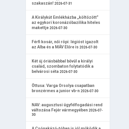
szakaszán!
2026-07-31
A Királykút Emlékházba „költözött”
az egykori koronázóbazilika hiteles
makettje
2026-07-30
Férfi kosár, női röpi: légióst igazolt
az Alba és a MÁV Előre is
2026-07-30
Két új óriásbábbal bővül a királyi
család, szombaton folytatódik a
belvárosi séta
2026-07-30
Öttusa: Varga Orsolya csapatban
bronzérmes a junior vb-n
2026-07-30
NAV: augusztusi ügyfélfogadási rend
változása Fejér vármegyében
2026-07-
30
A Csónakázó-tóban is jól működik a