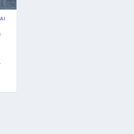
AI
r
,
.