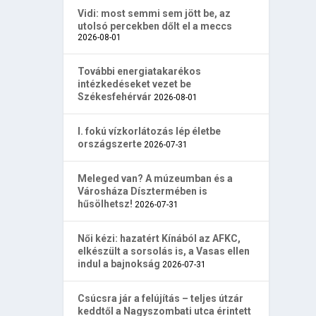
Vidi: most semmi sem jött be, az
utolsó percekben dőlt el a meccs
2026-08-01
További energiatakarékos
intézkedéseket vezet be
Székesfehérvár
2026-08-01
I. fokú vízkorlátozás lép életbe
országszerte
2026-07-31
Meleged van? A múzeumban és a
Városháza Dísztermében is
hűsölhetsz!
2026-07-31
Női kézi: hazatért Kínából az AFKC,
elkészült a sorsolás is, a Vasas ellen
indul a bajnokság
2026-07-31
Csúcsra jár a felújítás – teljes útzár
keddtől a Nagyszombati utca érintett