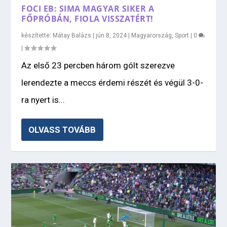
FOCI EB: SIMA MAGYAR SIKER A
FŐPRÓBÁN, FIOLA VISSZATÉRT!
készítette:
Mátay Balázs
|
jún 8, 2024
|
Magyarország
,
Sport
|
0
|
Az első 23 percben három gólt szerezve
lerendezte a meccs érdemi részét és végül 3-0-
ra nyert is...
OLVASS TOVÁBB