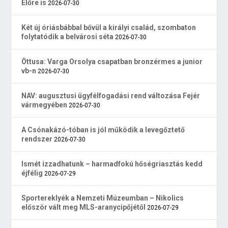
Előre is
2026-07-30
Két új óriásbábbal bővül a királyi család, szombaton
folytatódik a belvárosi séta
2026-07-30
Öttusa: Varga Orsolya csapatban bronzérmes a junior
vb-n
2026-07-30
NAV: augusztusi ügyfélfogadási rend változása Fejér
vármegyében
2026-07-30
A Csónakázó-tóban is jól működik a levegőztető
rendszer
2026-07-30
Ismét izzadhatunk – harmadfokú hőségriasztás kedd
éjfélig
2026-07-29
Sportereklyék a Nemzeti Múzeumban – Nikolics
először vált meg MLS-aranycipőjétől
2026-07-29