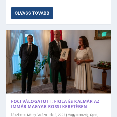
OLVASS TOVÁBB
FOCI VÁLOGATOTT: FIOLA ÉS KALMÁR AZ
IMMÁR MAGYAR ROSSI KERETÉBEN
készítette:
Mátay Balázs
|
okt 3, 2023
|
Magyarország
,
Sport
,