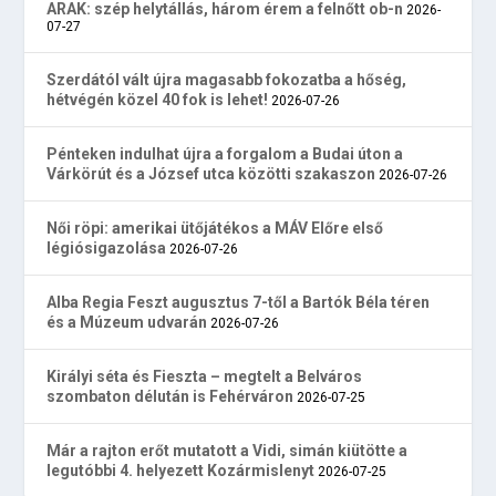
ARAK: szép helytállás, három érem a felnőtt ob-n
2026-
07-27
Szerdától vált újra magasabb fokozatba a hőség,
hétvégén közel 40 fok is lehet!
2026-07-26
Pénteken indulhat újra a forgalom a Budai úton a
Várkörút és a József utca közötti szakaszon
2026-07-26
Női röpi: amerikai ütőjátékos a MÁV Előre első
légiósigazolása
2026-07-26
Alba Regia Feszt augusztus 7-től a Bartók Béla téren
és a Múzeum udvarán
2026-07-26
Királyi séta és Fieszta – megtelt a Belváros
szombaton délután is Fehérváron
2026-07-25
Már a rajton erőt mutatott a Vidi, simán kiütötte a
legutóbbi 4. helyezett Kozármislenyt
2026-07-25