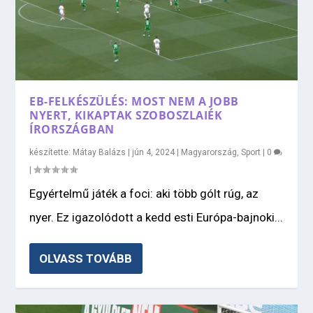
EB-FELKÉSZÜLÉS: MOST NEM A JOBB
NYERT, KIKAPTAK SZOBOSZLAIÉK
ÍRORSZÁGBAN
készítette:
Mátay Balázs
|
jún 4, 2024
|
Magyarország
,
Sport
|
0
|
Egyértelmű játék a foci: aki több gólt rúg, az
nyer. Ez igazolódott a kedd esti Európa-bajnoki...
OLVASS TOVÁBB