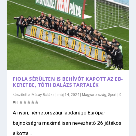
FIOLA SÉRÜLTEN IS BEHÍVÓT KAPOTT AZ EB-
KERETBE, TÓTH BALÁZS TARTALÉK
készítette:
Mátay Balázs
|
máj 14, 2024
|
Magyarország
,
Sport
|
0
|
A nyári, németországi labdarúgó Európa-
bajnokságra maximálisan nevezhető 26 játékos
alkotta...