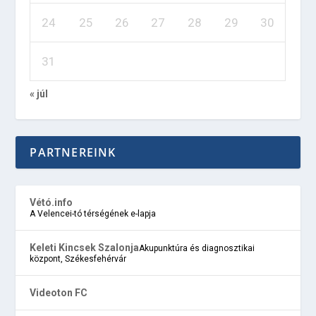
24
25
26
27
28
29
30
31
« júl
PARTNEREINK
Vétó.info
A Velencei-tó térségének e-lapja
Keleti Kincsek Szalonja
Akupunktúra és diagnosztikai
központ, Székesfehérvár
Videoton FC