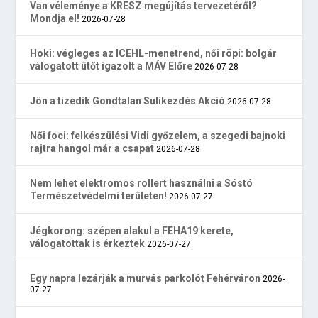
Van véleménye a KRESZ megújítás tervezetéről?
Mondja el!
2026-07-28
Hoki: végleges az ICEHL-menetrend, női röpi: bolgár
válogatott ütőt igazolt a MÁV Előre
2026-07-28
Jön a tizedik Gondtalan Sulikezdés Akció
2026-07-28
Női foci: felkészülési Vidi győzelem, a szegedi bajnoki
rajtra hangol már a csapat
2026-07-28
Nem lehet elektromos rollert használni a Sóstó
Természetvédelmi területen!
2026-07-27
Jégkorong: szépen alakul a FEHA19 kerete,
válogatottak is érkeztek
2026-07-27
Egy napra lezárják a murvás parkolót Fehérváron
2026-
07-27