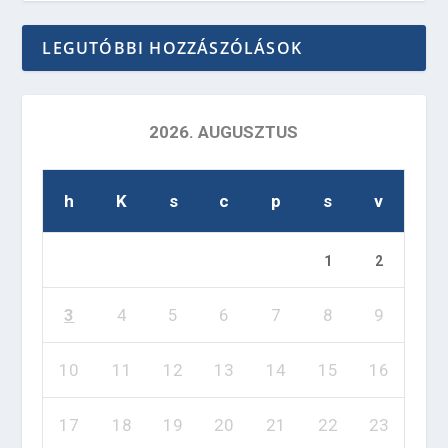
LEGUTÓBBI HOZZÁSZÓLÁSOK
2026. AUGUSZTUS
h
K
s
c
p
s
v
1
2
3
4
5
6
7
8
9
10
11
12
13
14
15
16
17
18
19
20
21
22
23