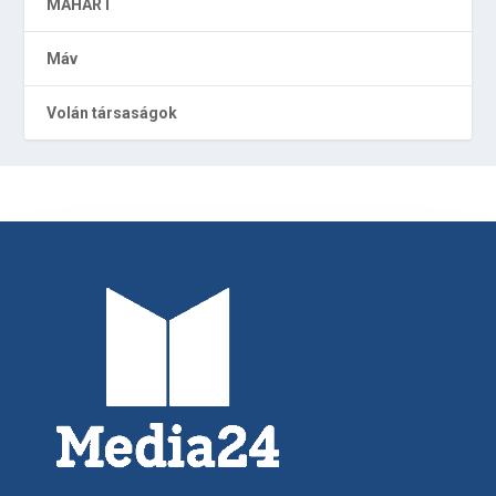
MAHART
Máv
Volán társaságok