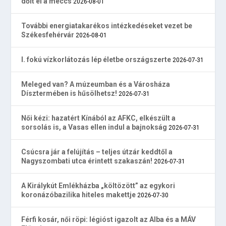
dőlt el a meccs
2026-08-01
További energiatakarékos intézkedéseket vezet be
Székesfehérvár
2026-08-01
I. fokú vízkorlátozás lép életbe országszerte
2026-07-31
Meleged van? A múzeumban és a Városháza
Dísztermében is hűsölhetsz!
2026-07-31
Női kézi: hazatért Kínából az AFKC, elkészült a
sorsolás is, a Vasas ellen indul a bajnokság
2026-07-31
Csúcsra jár a felújítás – teljes útzár keddtől a
Nagyszombati utca érintett szakaszán!
2026-07-31
A Királykút Emlékházba „költözött” az egykori
koronázóbazilika hiteles makettje
2026-07-30
Férfi kosár, női röpi: légióst igazolt az Alba és a MÁV