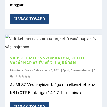
magyar...
OLVASS TOVÁBB
VIDI: KÉT MECCS SZOMBATON, KETTŐ
VASÁRNAP AZ ÉV VÉGI HAJRÁBAN
készítette:
Mátay Balázs
|
nov 6, 2024
|
Sport
,
Székesfehérvár
|
0
|
Az MLSZ Versenybizottsága ma elkészítette az
NB I (OTP Bank Liga) 14-17. fordulóinak...
OLVASS TOVÁBB