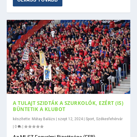
A TULAJT SZIDTÁK A SZURKOLÓK, EZÉRT (IS)
BÜNTETIK A KLUBOT
készítette:
Mátay Balázs
|
szept 12, 2024
|
Sport
,
Székesfehérvár
|
0
|
Az MLSZ Fegyelmi Bizottsága (FEB)