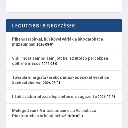
LEGUTÓBBI BEJEGYZÉSEK
Pihenősarokkal, hűsítővel várják a látogatókat a
múzeumban
2026-08-01
Vidi: most semmi sem jött be, az utolsó percekben
dőlt el a meccs
2026-08-01
További energiatakarékos intézkedéseket vezet be
Székesfehérvár
2026-08-01
I. fokú vízkorlátozás lép életbe országszerte
2026-07-31
Meleged van? A múzeumban és a Városháza
Dísztermében is hűsölhetsz!
2026-07-31