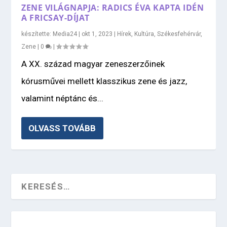
ZENE VILÁGNAPJA: RADICS ÉVA KAPTA IDÉN
A FRICSAY-DÍJAT
készítette:
Media24
|
okt 1, 2023
|
Hírek
,
Kultúra
,
Székesfehérvár
,
Zene
|
0
|
A XX. század magyar zeneszerzőinek
kórusművei mellett klasszikus zene és jazz,
valamint néptánc és...
OLVASS TOVÁBB