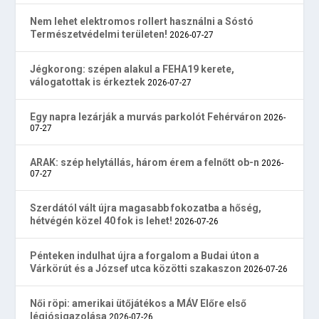
Nem lehet elektromos rollert használni a Sóstó
Természetvédelmi területen!
2026-07-27
Jégkorong: szépen alakul a FEHA19 kerete,
válogatottak is érkeztek
2026-07-27
Egy napra lezárják a murvás parkolót Fehérváron
2026-
07-27
ARAK: szép helytállás, három érem a felnőtt ob-n
2026-
07-27
Szerdától vált újra magasabb fokozatba a hőség,
hétvégén közel 40 fok is lehet!
2026-07-26
Pénteken indulhat újra a forgalom a Budai úton a
Várkörút és a József utca közötti szakaszon
2026-07-26
Női röpi: amerikai ütőjátékos a MÁV Előre első
légiósigazolása
2026-07-26