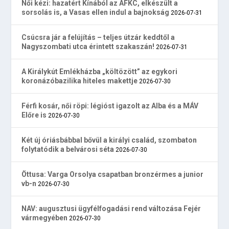
Női kézi: hazatért Kínából az AFKC, elkészült a
sorsolás is, a Vasas ellen indul a bajnokság
2026-07-31
Csúcsra jár a felújítás – teljes útzár keddtől a
Nagyszombati utca érintett szakaszán!
2026-07-31
A Királykút Emlékházba „költözött” az egykori
koronázóbazilika hiteles makettje
2026-07-30
Férfi kosár, női röpi: légióst igazolt az Alba és a MÁV
Előre is
2026-07-30
Két új óriásbábbal bővül a királyi család, szombaton
folytatódik a belvárosi séta
2026-07-30
Öttusa: Varga Orsolya csapatban bronzérmes a junior
vb-n
2026-07-30
NAV: augusztusi ügyfélfogadási rend változása Fejér
vármegyében
2026-07-30