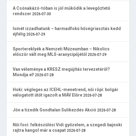
A Csónakázó-tóban is jól működik a levegőztető
rendszer
2026-07-30
Ismét izzadhatunk – harmadfokú hőségriasztás kedd
éjfélig
2026-07-29
Sportereklyék a Nemzeti Múzeumban – Nikolics
először vált meg MLS-aranycipőjétől
2026-07-29
Van véleménye a KRESZ megújítás tervezetéről?
Mondja el!
2026-07-28
Hoki: végleges az ICEHL-menetrend, női röpi: bolgár
válogatott ütőt igazolt a MÁV Előre
2026-07-28
Jön a tizedik Gondtalan Sulikezdés Akció
2026-07-28
Női foci: felkészülési Vidi győzelem, a szegedi bajnoki
rajtra hangol már a csapat
2026-07-28