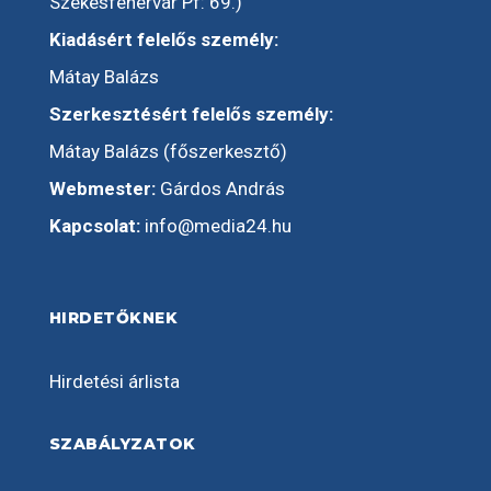
Székesfehérvár Pf: 69.)
Kiadásért felelős személy:
Mátay Balázs
Szerkesztésért felelős személy:
Mátay Balázs (főszerkesztő)
Webmester:
Gárdos András
Kapcsolat:
info@media24.hu
HIRDETŐKNEK
Hirdetési árlista
SZABÁLYZATOK