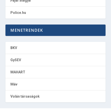
Fejér megye
Police.hu
MENETRENDEK
BKV
GySEV
MAHART
Máv
Volán társaságok