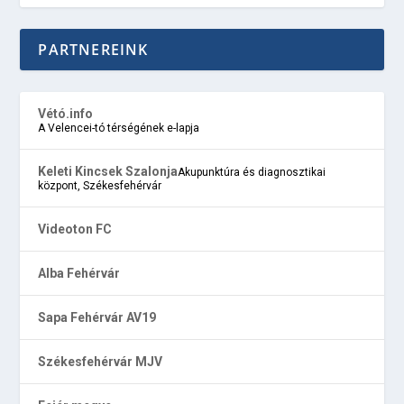
PARTNEREINK
Vétó.info
A Velencei-tó térségének e-lapja
Keleti Kincsek Szalonja
Akupunktúra és diagnosztikai
központ, Székesfehérvár
Videoton FC
Alba Fehérvár
Sapa Fehérvár AV19
Székesfehérvár MJV