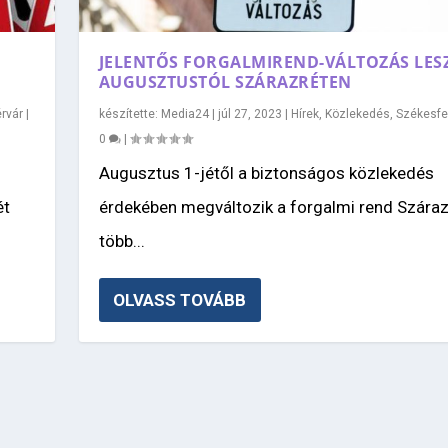
JELENTŐS FORGALMIREND-VÁLTOZÁS LES
AUGUSZTUSTÓL SZÁRAZRÉTEN
rvár
|
készítette:
Media24
|
júl 27, 2023
|
Hírek
,
Közlekedés
,
Székesfe
0
|
Augusztus 1-jétől a biztonságos közlekedés
ét
érdekében megváltozik a forgalmi rend Száraz
több...
OLVASS TOVÁBB