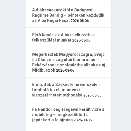
A diákzenekaroktól a Budapest
Ragtime Bandig – pénteken kezdődik
az Alba Regia Feszt
2026-08-06
Férfi kosár: az Alba is elkezdte a
felkészülési munkát
2026-08-06
Megérkeztek Magyarországra, Svájc
és Olaszország után hamarosan
Fehérváron is szolgálatba állnak az új
Midibuszok
2026-08-06
Eloltották a Székesfehérvár szélén
tomboló tüzet, mindenki
visszatérhetett otthonába
2026-08-05
Fa Nándor segítségével került vízre a
mobilstég – megkezdődött a
japánkert a felújítása
2026-08-05