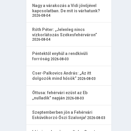
Nagy a várakozás a Vidi jövőjével
kapcsolatban. De mit is várhatunk?
2026-08-04
Róth Péter: „Jelenleg nincs
vízkorlátozás Székesfehérváron”
2026-08-04
Péntektől enyhül a rendkívüli
forróság
2026-08-03
Cser-Palkovics András: „Az itt
dolgozók mind hősök”
2026-08-03
Öttusa: fehérvári ezüst az Eb
„nulladik” napján
2026-08-03
Szeptemberben jön a Fehérvári
Esküvőkorzó Őszi Szalonja!
2026-08-03