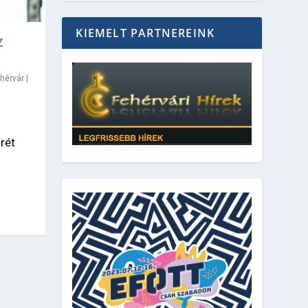
KIEMELT PARTNEREINK
Z
hérvár
|
rét