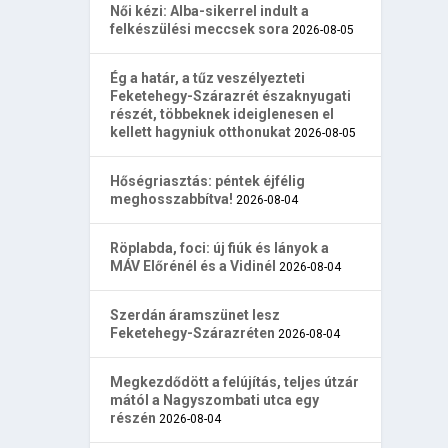
Női kézi: Alba-sikerrel indult a
felkészülési meccsek sora
2026-08-05
Ég a határ, a tűz veszélyezteti
Feketehegy-Szárazrét északnyugati
részét, többeknek ideiglenesen el
kellett hagyniuk otthonukat
2026-08-05
Hőségriasztás: péntek éjfélig
meghosszabbítva!
2026-08-04
Röplabda, foci: új fiúk és lányok a
MÁV Előrénél és a Vidinél
2026-08-04
Szerdán áramszünet lesz
Feketehegy-Szárazréten
2026-08-04
Megkezdődött a felújítás, teljes útzár
mától a Nagyszombati utca egy
részén
2026-08-04