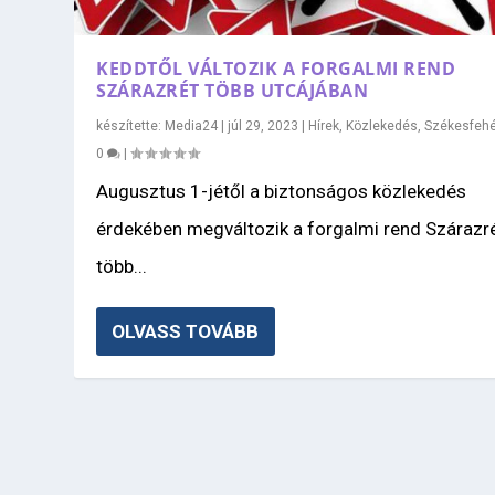
KEDDTŐL VÁLTOZIK A FORGALMI REND
SZÁRAZRÉT TÖBB UTCÁJÁBAN
készítette:
Media24
|
júl 29, 2023
|
Hírek
,
Közlekedés
,
Székesfehé
0
|
Augusztus 1-jétől a biztonságos közlekedés
érdekében megváltozik a forgalmi rend Szárazr
több...
OLVASS TOVÁBB