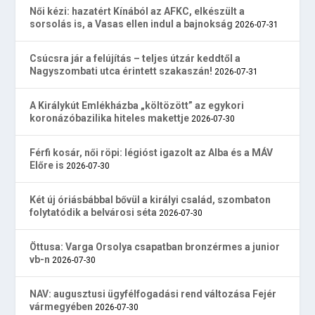
Női kézi: hazatért Kínából az AFKC, elkészült a
sorsolás is, a Vasas ellen indul a bajnokság
2026-07-31
Csúcsra jár a felújítás – teljes útzár keddtől a
Nagyszombati utca érintett szakaszán!
2026-07-31
A Királykút Emlékházba „költözött” az egykori
koronázóbazilika hiteles makettje
2026-07-30
Férfi kosár, női röpi: légióst igazolt az Alba és a MÁV
Előre is
2026-07-30
Két új óriásbábbal bővül a királyi család, szombaton
folytatódik a belvárosi séta
2026-07-30
Öttusa: Varga Orsolya csapatban bronzérmes a junior
vb-n
2026-07-30
NAV: augusztusi ügyfélfogadási rend változása Fejér
vármegyében
2026-07-30