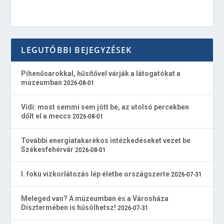
LEGUTÓBBI BEJEGYZÉSEK
Pihenősarokkal, hűsítővel várják a látogatókat a
múzeumban
2026-08-01
Vidi: most semmi sem jött be, az utolsó percekben
dőlt el a meccs
2026-08-01
További energiatakarékos intézkedéseket vezet be
Székesfehérvár
2026-08-01
I. fokú vízkorlátozás lép életbe országszerte
2026-07-31
Meleged van? A múzeumban és a Városháza
Dísztermében is hűsölhetsz!
2026-07-31