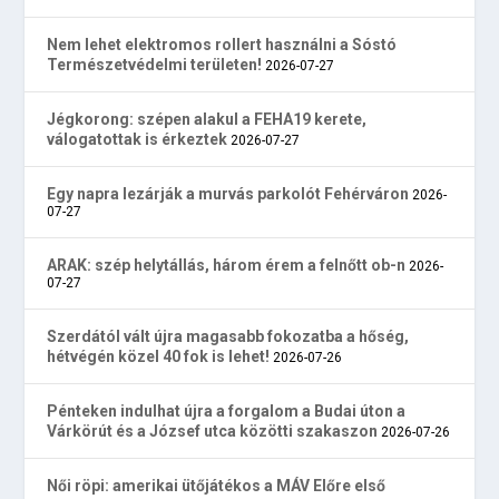
Nem lehet elektromos rollert használni a Sóstó
Természetvédelmi területen!
2026-07-27
Jégkorong: szépen alakul a FEHA19 kerete,
válogatottak is érkeztek
2026-07-27
Egy napra lezárják a murvás parkolót Fehérváron
2026-
07-27
ARAK: szép helytállás, három érem a felnőtt ob-n
2026-
07-27
Szerdától vált újra magasabb fokozatba a hőség,
hétvégén közel 40 fok is lehet!
2026-07-26
Pénteken indulhat újra a forgalom a Budai úton a
Várkörút és a József utca közötti szakaszon
2026-07-26
Női röpi: amerikai ütőjátékos a MÁV Előre első