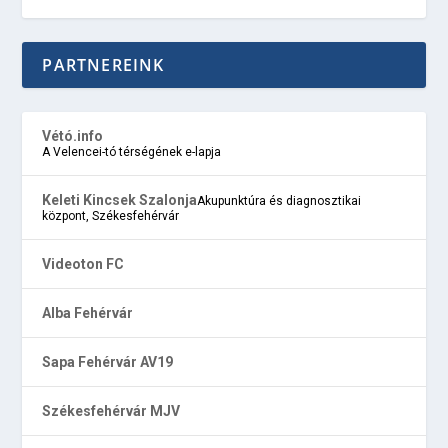
PARTNEREINK
Vétó.info
A Velencei-tó térségének e-lapja
Keleti Kincsek Szalonja
Akupunktúra és diagnosztikai
központ, Székesfehérvár
Videoton FC
Alba Fehérvár
Sapa Fehérvár AV19
Székesfehérvár MJV