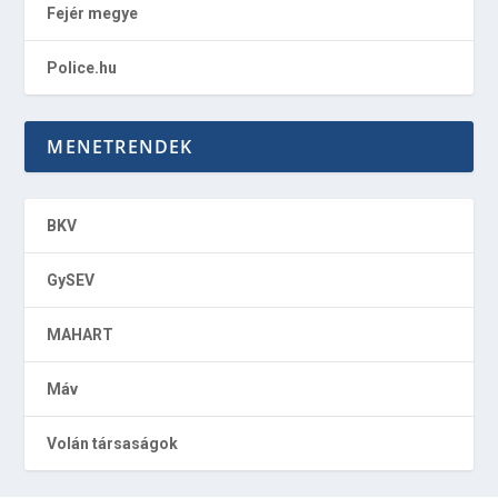
Fejér megye
Police.hu
MENETRENDEK
BKV
GySEV
MAHART
Máv
Volán társaságok