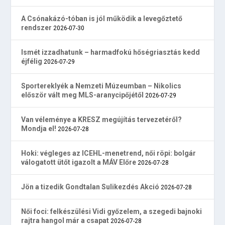
A Csónakázó-tóban is jól működik a levegőztető
rendszer
2026-07-30
Ismét izzadhatunk – harmadfokú hőségriasztás kedd
éjfélig
2026-07-29
Sportereklyék a Nemzeti Múzeumban – Nikolics
először vált meg MLS-aranycipőjétől
2026-07-29
Van véleménye a KRESZ megújítás tervezetéről?
Mondja el!
2026-07-28
Hoki: végleges az ICEHL-menetrend, női röpi: bolgár
válogatott ütőt igazolt a MÁV Előre
2026-07-28
Jön a tizedik Gondtalan Sulikezdés Akció
2026-07-28
Női foci: felkészülési Vidi győzelem, a szegedi bajnoki
rajtra hangol már a csapat
2026-07-28