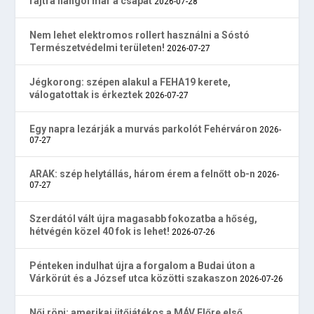
rajtra hangol már a csapat
2026-07-28
Nem lehet elektromos rollert használni a Sóstó
Természetvédelmi területen!
2026-07-27
Jégkorong: szépen alakul a FEHA19 kerete,
válogatottak is érkeztek
2026-07-27
Egy napra lezárják a murvás parkolót Fehérváron
2026-
07-27
ARAK: szép helytállás, három érem a felnőtt ob-n
2026-
07-27
Szerdától vált újra magasabb fokozatba a hőség,
hétvégén közel 40 fok is lehet!
2026-07-26
Pénteken indulhat újra a forgalom a Budai úton a
Várkörút és a József utca közötti szakaszon
2026-07-26
Női röpi: amerikai ütőjátékos a MÁV Előre első