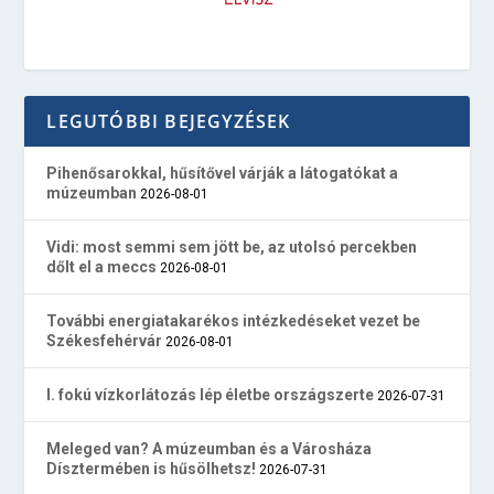
LEGUTÓBBI BEJEGYZÉSEK
Pihenősarokkal, hűsítővel várják a látogatókat a
múzeumban
2026-08-01
Vidi: most semmi sem jött be, az utolsó percekben
dőlt el a meccs
2026-08-01
További energiatakarékos intézkedéseket vezet be
Székesfehérvár
2026-08-01
I. fokú vízkorlátozás lép életbe országszerte
2026-07-31
Meleged van? A múzeumban és a Városháza
Dísztermében is hűsölhetsz!
2026-07-31