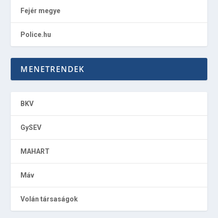
Fejér megye
Police.hu
MENETRENDEK
BKV
GySEV
MAHART
Máv
Volán társaságok