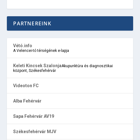
PARTNEREINK
Vétó.info
A Velencei-tó térségének e-lapja
Keleti Kincsek Szalonja
Akupunktúra és diagnosztikai
központ, Székesfehérvár
Videoton FC
Alba Fehérvár
Sapa Fehérvár AV19
Székesfehérvár MJV