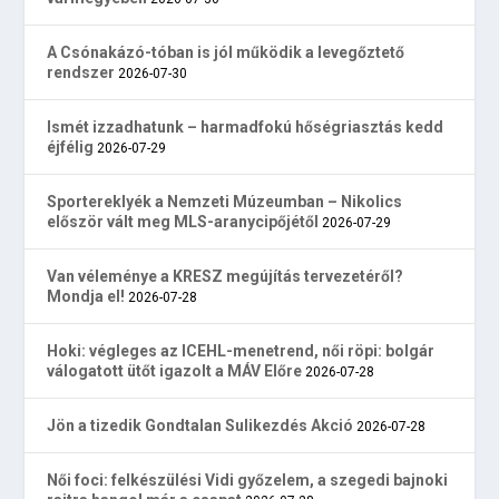
A Csónakázó-tóban is jól működik a levegőztető
rendszer
2026-07-30
Ismét izzadhatunk – harmadfokú hőségriasztás kedd
éjfélig
2026-07-29
Sportereklyék a Nemzeti Múzeumban – Nikolics
először vált meg MLS-aranycipőjétől
2026-07-29
Van véleménye a KRESZ megújítás tervezetéről?
Mondja el!
2026-07-28
Hoki: végleges az ICEHL-menetrend, női röpi: bolgár
válogatott ütőt igazolt a MÁV Előre
2026-07-28
Jön a tizedik Gondtalan Sulikezdés Akció
2026-07-28
Női foci: felkészülési Vidi győzelem, a szegedi bajnoki