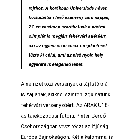
rajthoz. A korábban Universiade néven
köztudatban lévő esemény záró napján,
27-én vasárnap szoríthatunk a párizsi
olimpiát is megjárt fehérvári atlétáért,
aki az egyéni csúcsának megdöntését
tűzte ki célul, ami az első nyolc hely
egyikére is elegendő lehet.
A nemzetközi versenyek a tájfutóknál
is zajlanak, akiknél szintén izgulhatunk
fehérvári versenyzőért. Az ARAK U18-
as tájékozódási futója, Pintér Gergő
Csehországban vesz részt az Ifjúsági
Európa Bajnokságon. Két alkalommal is