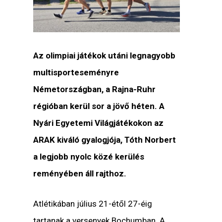
Az olimpiai játékok utáni legnagyobb
multisporteseményre
Németországban, a Rajna-Ruhr
régióban kerül sor a jövő héten. A
Nyári Egyetemi Világjátékokon az
ARAK kiváló gyalogjója, Tóth Norbert
a legjobb nyolc közé kerülés
reményében áll rajthoz.
Atlétikában július 21-étől 27-éig
tartanak a versenyek Bochumban. A