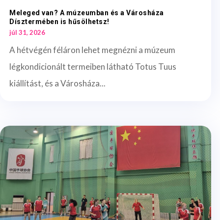
Meleged van? A múzeumban és a Városháza
Dísztermében is hűsölhetsz!
júl 31, 2026
A hétvégén féláron lehet megnézni a múzeum
légkondicionált termeiben látható Totus Tuus
kiállítást, és a Városháza...