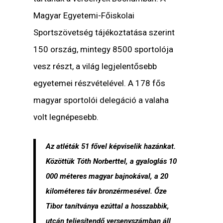
Magyar Egyetemi-Főiskolai
Sportszövetség tájékoztatása szerint
150 ország, mintegy 8500 sportolója
vesz részt, a világ legjelentősebb
egyetemei részvételével. A 178 fős
magyar sportolói delegáció a valaha
volt legnépesebb.
Az atléták 51 fővel képviselik hazánkat.
Közöttük Tóth Norberttel, a gyaloglás 10
000 méteres magyar bajnokával, a 20
kilométeres táv bronzérmesével. Őze
Tibor tanítványa ezúttal a hosszabbik,
utcán teljesítendő versenyszámban áll