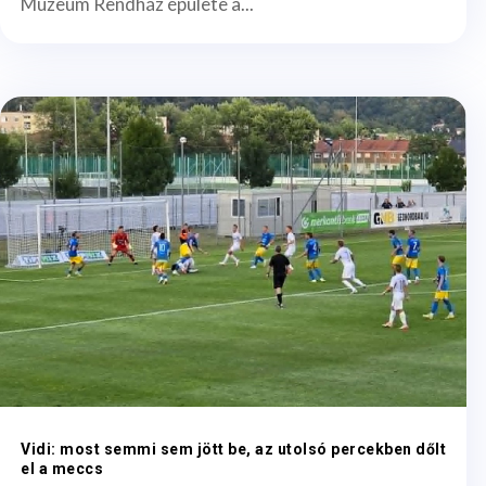
Múzeum Rendház épülete a...
Vidi: most semmi sem jött be, az utolsó percekben dőlt
el a meccs