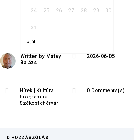
24
25
26
27
28
29
30
31
« júl

Written by
Mátay
2026-06-05
Balázs


Hírek
|
Kultúra
|
0 Comments(s)
Programok
|
Székesfehérvár
0 HOZZÁSZÓLÁS