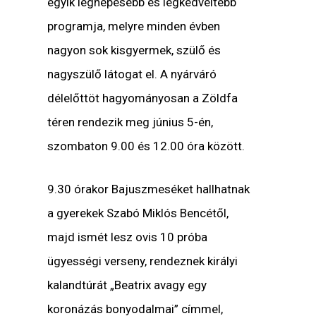
egyik legnépesebb és legkedveltebb
programja, melyre minden évben
nagyon sok kisgyermek, szülő és
nagyszülő látogat el. A nyárváró
délelőttöt hagyományosan a Zöldfa
téren rendezik meg június 5-én,
szombaton 9.00 és 12.00 óra között.
9.30 órakor Bajuszmeséket hallhatnak
a gyerekek Szabó Miklós Bencétől,
majd ismét lesz ovis 10 próba
ügyességi verseny, rendeznek királyi
kalandtúrát „Beatrix avagy egy
koronázás bonyodalmai” címmel,