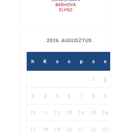
2026. AUGUSZTUS
h
K
s
c
p
s
v
2
1
3
4
5
6
7
8
9
10
11
12
13
14
15
16
17
18
19
20
21
22
23