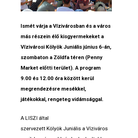
Ismét várja a Vízivárosban és a város
más részein élő kisgyermekeket a
Vízivárosi Kölyök Juniális június 6-án,
szombaton a Zöldfa téren (Penny
Market előtti terület). A program
9.00 és 12.00 óra között kerül
megrendezésre mesékkel,
játékokkal, rengeteg vidámsággal.
A LISZI által
szervezett Kölyök Juniális a Víziváros