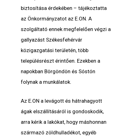
biztosítása érdekében – tájékoztatta
az Önkormányzatot az E.ON. A
szolgáltató ennek megfelelően végzi a
gallyazást Székesfehérvár
közigazgatási területén, több
településrészt érintően. Ezekben a
napokban Börgöndön és Sóstón
folynak a munkálatok.
Az E.ON a levágott és hátrahagyott
ágak elszállításáról is gondoskodik,
arra kérik a lakókat, hogy máshonnan
származó zöldhulladékot, egyéb