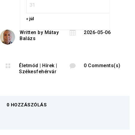
31
« júl
Written by
Mátay

2026-05-06
Balázs

Életmód
|
Hírek
|

0 Comments(s)
Székesfehérvár
0 HOZZÁSZÓLÁS