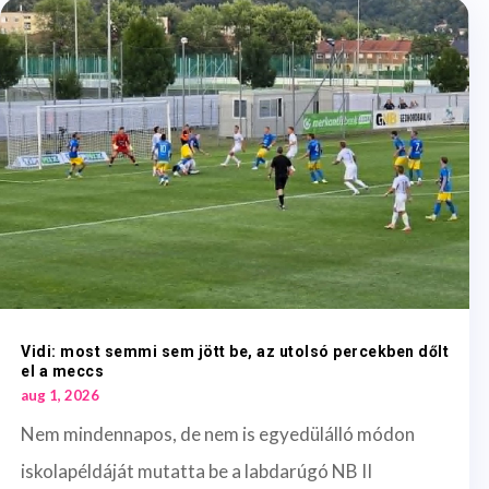
Vidi: most semmi sem jött be, az utolsó percekben dőlt
el a meccs
aug 1, 2026
Nem mindennapos, de nem is egyedülálló módon
iskolapéldáját mutatta be a labdarúgó NB II