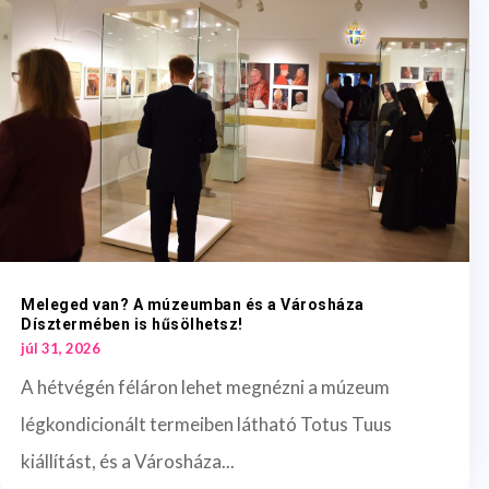
Meleged van? A múzeumban és a Városháza
Dísztermében is hűsölhetsz!
júl 31, 2026
A hétvégén féláron lehet megnézni a múzeum
légkondicionált termeiben látható Totus Tuus
kiállítást, és a Városháza...