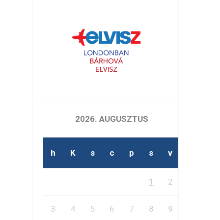
2026. AUGUSZTUS
h
K
s
c
p
s
v
1
2
3
4
5
6
7
8
9