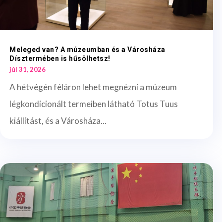
Meleged van? A múzeumban és a Városháza
Dísztermében is hűsölhetsz!
júl 31, 2026
A hétvégén féláron lehet megnézni a múzeum
légkondicionált termeiben látható Totus Tuus
kiállítást, és a Városháza...