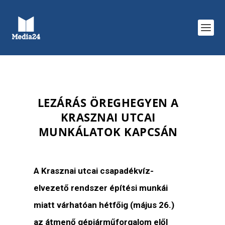
LEZÁRÁS ÖREGHEGYEN A
KRASZNAI UTCAI
MUNKÁLATOK KAPCSÁN
A Krasznai utcai csapadékvíz-
elvezető rendszer építési munkái
miatt várhatóan hétfőig (május 26.)
az átmenő gépjárműforgalom elől