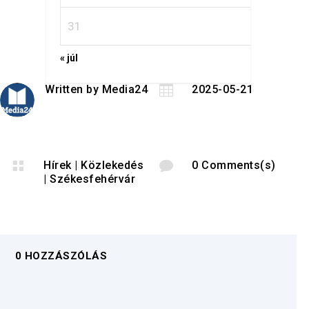
31
« júl
Written by
Media24

2025-05-21

Hírek
|
Közlekedés

0 Comments(s)
|
Székesfehérvár
0 HOZZÁSZÓLÁS