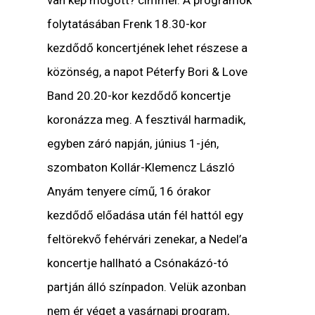
van kép mögött? címmel. A programok
folytatásában Frenk 18.30-kor
kezdődő koncertjének lehet részese a
közönség, a napot Péterfy Bori & Love
Band 20.20-kor kezdődő koncertje
koronázza meg. A fesztivál harmadik,
egyben záró napján, június 1-jén,
szombaton Kollár-Klemencz László
Anyám tenyere című, 16 órakor
kezdődő előadása után fél hattól egy
feltörekvő fehérvári zenekar, a Nedel’a
koncertje hallható a Csónakázó-tó
partján álló színpadon. Velük azonban
nem ér véget a vasárnapi program,