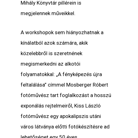
Mihály Könyvtár pillérein is
megjelennek műveikkel.
A workshopok sem hiányozhatnak a
kínálatból azok számára, akik
közelebbről is szeretnének
megismerkedni az alkotói
folyamatokkal: „A fényképezés újra
feltalálása” címmel Mosberger Róbert
fotóművész tart foglalkozást a hosszú
exponálás rejtelmeiről, Kiss László
fotóművész egy apokalipszis utáni
város látványa előtti fotókészítésre ad
lehetőséget egy 50 éves