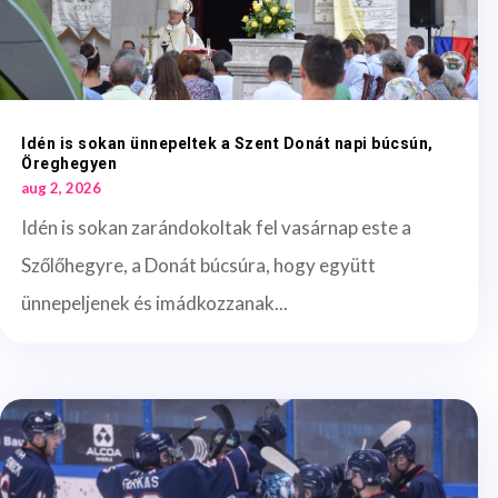
Idén is sokan ünnepeltek a Szent Donát napi búcsún,
Öreghegyen
aug 2, 2026
Idén is sokan zarándokoltak fel vasárnap este a
Szőlőhegyre, a Donát búcsúra, hogy együtt
ünnepeljenek és imádkozzanak...