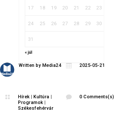
17
18
19
20
21
22
23
24
25
26
27
28
29
30
31
« júl
Written by
Media24

2025-05-21

Hírek
|
Kultúra
|

0 Comments(s)
Programok
|
Székesfehérvár