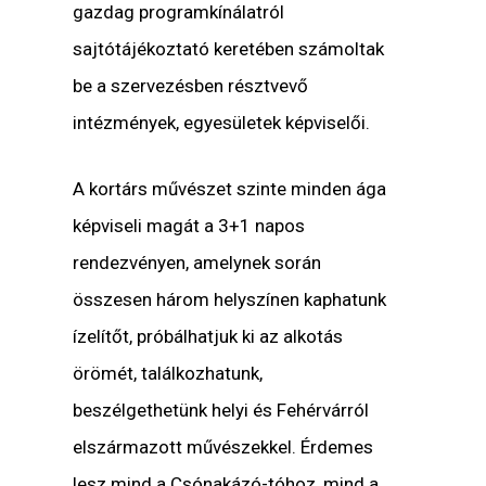
gazdag programkínálatról
sajtótájékoztató keretében számoltak
be a szervezésben résztvevő
intézmények, egyesületek képviselői.
A kortárs művészet szinte minden ága
képviseli magát a 3+1 napos
rendezvényen, amelynek során
összesen három helyszínen kaphatunk
ízelítőt, próbálhatjuk ki az alkotás
örömét, találkozhatunk,
beszélgethetünk helyi és Fehérvárról
elszármazott művészekkel. Érdemes
lesz mind a Csónakázó-tóhoz, mind a